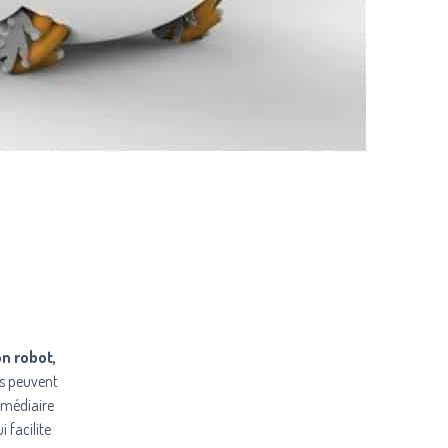
n robot,
s peuvent
ermédiaire
 facilite