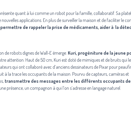
e présente quant à lui comme un robot pour la famille, collaboratif. Sa plat
 nouvelles applications. En plus de surveiller la maison et de faciliter le c
 permettre de rappeler la prise de médicaments, aider à la déte
ion de robots dignes de Wall-E émerge.
Kuri, progéniture de la jeune 
otre attention. Haut de 50 cm, Kuri est doté de mimiques et de bruits qui l
ateurs qui ont collaboré avec d’anciens dessinateurs de Pixar pour peaufin
suit à la trace les occupants de la maison. Pourvu de capteurs, caméras et
os,
transmettre des messages entre les différents occupants de 
 une présence, un compagnon à qui l’on s’adresse en langage naturel.