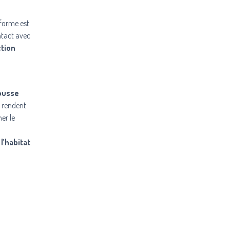
eforme est
ontact avec
ction
pousse
e rendent
er le
l’habitat
.