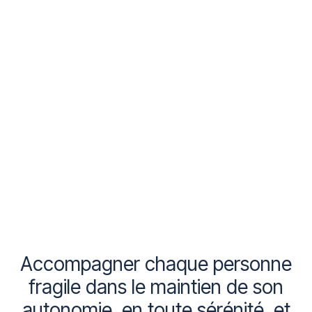
Accompagner
chaque
personne
fragile
dans
le
maintien
de
son
autonomie,
en
toute
sérénité,
et