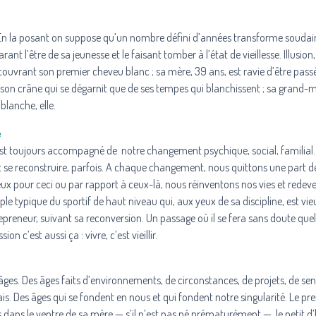
x ? En la posant on suppose qu’un nombre défini d’années transforme soud
nt l’être de sa jeunesse et le faisant tomber à l’état de vieillesse. Illusion
couvrant son premier cheveu blanc ; sa mère, 39 ans, est ravie d’être passé
de son crâne qui se dégarnit que de ses tempes qui blanchissent ; sa grand-
blanche, elle.
e
est toujours accompagné de notre changement psychique, social, familial
 et se reconstruire, parfois. A chaque changement, nous quittons une part 
ux pour ceci ou par rapport à ceux-là, nous réinventons nos vies et rede
e typique du sportif de haut niveau qui, aux yeux de sa discipline, est vie
trepreneur, suivant sa reconversion. Un passage où il se fera sans doute que
n c’est aussi ça : vivre, c’est vieillir.
es âges. Des âges faits d’environnements, de circonstances, de projets, de se
is. Des âges qui se fondent en nous et qui fondent notre singularité. Le pr
és dans le ventre de sa mère — s’il n’est pas né prématurément —, le petit