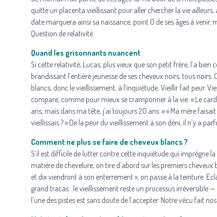
quitte un placenta vieillissant pour aller chercher la vie ailleur
date marquera ainsi sa naissance, point 0 de ses âges à venir, m
Question de relativité.
Quand les grisonnants nuancent
Si cette relativité, Lucas, plus vieux que son petit frère, l’a bie
brandissant l’entière jeunesse de ses cheveux noirs, tous noirs. C
blancs, donc le vieillissement, à l’inquiétude. Vieillir fait peur. Vi
compare, comme pour mieux se cramponner à la vie. « Le cardio
ans, mais dans ma tête, j’ai toujours 20 ans. » « Ma mère faisait
vieillissais ? » De la peur du vieillissement à son déni, il n’y a par
Comment ne plus se faire de cheveux blancs ?
S’il est difficile de lutter contre cette inquiétude qui imprègne
matière de chevelure, on tire d’abord sur les premiers cheveux b
et dix viendront à son enterrement », on passe à la teinture. Ec
grand tracas : le vieillissement reste un processus irréversible 
l’une des pistes est sans doute de l’accepter. Notre vécu fait nos