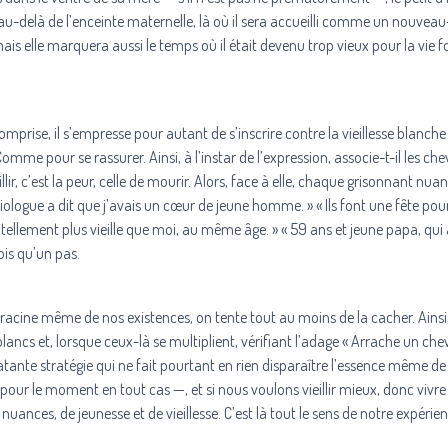
s, au-delà de l’enceinte maternelle, là où il sera accueilli comme un nouveau
ais elle marquera aussi le temps où il était devenu trop vieux pour la vie f
n comprise, il s’empresse pour autant de s’inscrire contre la vieillesse blanche
omme pour se rassurer. Ainsi, à l’instar de l’expression, associe-t-il les ch
eillir, c’est la peur, celle de mourir. Alors, face à elle, chaque grisonnant nua
logue a dit que j’avais un cœur de jeune homme. » « Ils font une fête po
 tellement plus vieille que moi, au même âge. » « 59 ans et jeune papa, qui a
fois qu’un pas.
 la racine même de nos existences, on tente tout au moins de la cacher. Ainsi
lancs et, lorsque ceux-là se multiplient, vérifiant l’adage « Arrache un ch
latante stratégie qui ne fait pourtant en rien disparaître l’essence même de
— pour le moment en tout cas —, et si nous voulons vieillir mieux, donc vivr
 nuances, de jeunesse et de vieillesse. C’est là tout le sens de notre expérien