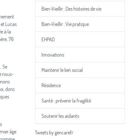
Bien-Vieillir : Des histoires de vie
ainement
, et Lucas
Bien-Vieillir : Vie pratique
e à la
mère, 76
EHPAD
Innovations
… Se
Maintenir le lien social
de nous-
venons
Résidence
ux, donc
lques
Santé : prévenir la fragilité
Soutenir les aidants
ns
emier âge
Tweets by gencarefr
 d’homme