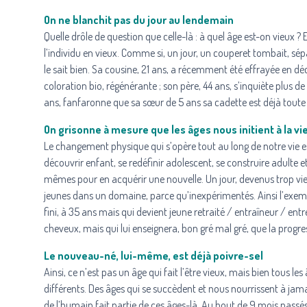
On ne blanchit pas du jour au lendemain
Quelle drôle de question que celle-là : à quel âge est-on vieu
l’individu en vieux. Comme si, un jour, un couperet tombait, sépara
le sait bien. Sa cousine, 21 ans, a récemment été effrayée en dé
coloration bio, régénérante ; son père, 44 ans, s’inquiète plus 
ans, fanfaronne que sa sœur de 5 ans sa cadette est déjà toute 
On grisonne à mesure que les âges nous initient à la vi
Le changement physique qui s’opère tout au long de notre vie 
découvrir enfant, se redéfinir adolescent, se construire adulte
mêmes pour en acquérir une nouvelle. Un jour, devenus trop vie
jeunes dans un domaine, parce qu’inexpérimentés. Ainsi l’exempl
fini, à 35 ans mais qui devient jeune retraité / entraîneur / en
cheveux, mais qui lui enseignera, bon gré mal gré, que la progressio
Le nouveau-né, lui-même, est déjà poivre-sel
Ainsi, ce n’est pas un âge qui fait l’être vieux, mais bien tous l
différents. Des âges qui se succèdent et nous nourrissent à jama
de l’humain fait partie de ces âges-là. Au bout de 9 mois pass