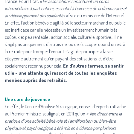
France. Pour l’Etat,
« les associations constituent un corps
intermédiaire à part entière, essentiel à l’exercice de la démocratie et
au développement des solidarités »
(site du ministère de l’Intérieur).
En effet, l’action bénévole agit là où le secteur marchand ou public
est inefficace car elle nécessite un investissement humain très
coûteux et peu rentable : action sociale, culturelle, sportive… Il ne
s’agit pas uniquement d’altruisme, ou de s’occuper quand on est à
la retraite pour tromper l’ennui. Il s’agit de participer à la vie
citoyenne autrement qu’en payant des cotisations, et d’être
socialement reconnu pour cela.
En d’autres termes, se sentir
utile – une attente qui ressort de toutes les enquêtes
menées auprès des retraités.
Une cure de jouvence
En effet, le Centre d’Analyse Stratégique, conseil d’experts rattaché
au Premier ministre, soulignait en 2011 qu’un
« lien direct entre la
pratique d’une activité bénévole et l’amélioration du bien-être
physique et psychologique a été mis en évidence par plusieurs