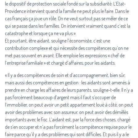
le dispositif de protection sociale fondé sur la subsidiarité. L’Etat-
Providence intervient quand la famille ne peut plus le faire. Dans le
cas français ça joue un rôle. On ne veut surtout pas se mêler de ce
qui se passe dans les familles. On intervient vraiment quand c’est la
catastrophe et lorsque ça ne va plus ».
Et pourtant, être aidant, souligne l’économiste, c’est une
contribution complexe et qui nécessite des compétences qu’on ne
met pas souvent en avant. Elle emploie les expressions « chef de
l’entreprise familiale » et chargé d’affaires, pour les aidants.
« Il y a des compétences de soin et d’accompagnement, bien sûr,
mais aussi des compétences en gestion : les aidants sont amenés à
prendre en charge les affaires de leurs parents, souligne-t-elle. Il n’y a
pas forcément beaucoup d’argent mais il faut s’occuper de
l’immobilier, on peut avoir un petit appartement loué à côté, on peut
avoir des problèmes avec son assureur, on peut avoir des démêlés
importants avec le fisc. L’aidant est, par la force des choses, chargé
de s’en occuper et n’a pas forcément la compétence requise pour le
faire parce qu’il y a des problèmes qui sont difficiles. Et puis il y a le