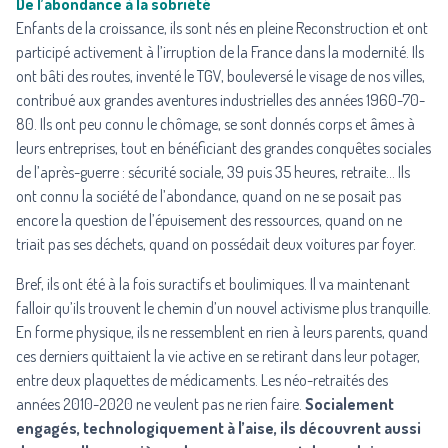
De l’abondance à la sobriété
Enfants de la croissance, ils sont nés en pleine Reconstruction et ont
participé activement à l’irruption de la France dans la modernité. Ils
ont bâti des routes, inventé le TGV, bouleversé le visage de nos villes,
contribué aux grandes aventures industrielles des années 1960-70-
80. Ils ont peu connu le chômage, se sont donnés corps et âmes à
leurs entreprises, tout en bénéficiant des grandes conquêtes sociales
de l’après-guerre : sécurité sociale, 39 puis 35 heures, retraite… Ils
ont connu la société de l’abondance, quand on ne se posait pas
encore la question de l’épuisement des ressources, quand on ne
triait pas ses déchets, quand on possédait deux voitures par foyer.
Bref, ils ont été à la fois suractifs et boulimiques. Il va maintenant
falloir qu’ils trouvent le chemin d’un nouvel activisme plus tranquille.
En forme physique, ils ne ressemblent en rien à leurs parents, quand
ces derniers quittaient la vie active en se retirant dans leur potager,
entre deux plaquettes de médicaments. Les néo-retraités des
années 2010-2020 ne veulent pas ne rien faire.
Socialement
engagés, technologiquement à l’aise, ils découvrent aussi