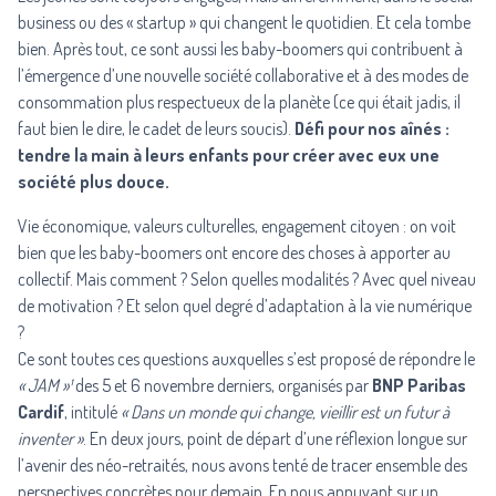
business ou des « startup » qui changent le quotidien. Et cela tombe
bien. Après tout, ce sont aussi les baby-boomers qui contribuent à
l’émergence d’une nouvelle société collaborative et à des modes de
consommation plus respectueux de la planète (ce qui était jadis, il
faut bien le dire, le cadet de leurs soucis).
Défi pour nos aînés :
tendre la main à leurs enfants pour créer avec eux une
société plus douce.
Vie économique, valeurs culturelles, engagement citoyen : on voit
bien que les baby-boomers ont encore des choses à apporter au
collectif. Mais comment ? Selon quelles modalités ? Avec quel niveau
de motivation ? Et selon quel degré d’adaptation à la vie numérique
?
Ce sont toutes ces questions auxquelles s’est proposé de répondre le
« JAM »¹
des 5 et 6 novembre derniers, organisés par
BNP Paribas
Cardif
, intitulé
« Dans un monde qui change, vieillir est un futur à
inventer »
. En deux jours, point de départ d’une réflexion longue sur
l’avenir des néo-retraités, nous avons tenté de tracer ensemble des
perspectives concrètes pour demain. En nous appuyant sur un