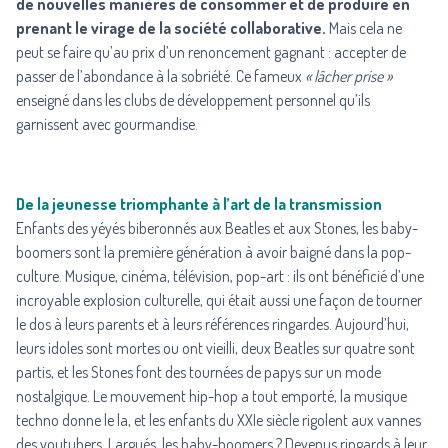
de nouvelles manières de consommer et de produire en
prenant le virage de la société collaborative.
Mais cela ne
peut se faire qu’au prix d’un renoncement gagnant : accepter de
passer de l’abondance à la sobriété. Ce fameux
« lâcher prise »
enseigné dans les clubs de développement personnel qu’ils
garnissent avec gourmandise.
De la jeunesse triomphante à l’art de la transmission
Enfants des yéyés biberonnés aux Beatles et aux Stones, les baby-
boomers sont la première génération à avoir baigné dans la pop-
culture. Musique, cinéma, télévision, pop-art : ils ont bénéficié d’une
incroyable explosion culturelle, qui était aussi une façon de tourner
le dos à leurs parents et à leurs références ringardes. Aujourd’hui,
leurs idoles sont mortes ou ont vieilli, deux Beatles sur quatre sont
partis, et les Stones font des tournées de papys sur un mode
nostalgique. Le mouvement hip-hop a tout emporté, la musique
techno donne le la, et les enfants du XXIe siècle rigolent aux vannes
des youtubers. Largués, les baby-boomers ? Devenus ringards à leur