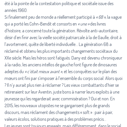
été à la pointe de la contestation politique et sociétale issue des
années 1960.
Si finalement peu de monde a réellement participé à
« 68 »
, la vague
qui a porté les Cohn-Bendit et consorts en
« une »
des livres
d’histoire, a concerné toute la génération. Révolte anti-autoritaire,
désir d’en finir avec la vieille société patriarcale à la de Gaulle, droit à
l’avortement, quête de liberté individuelle… La génération 68 a
réclamé et obtenu les plus importants changements sociétaux du
XXe siècle. Mais les héros sont fatigués. Dany est devenu chroniqueur
à la radio, les anciens intellos de gauche font figure de dinosaures
adeptes du
« c’était mieux avant »
, et les conquêtes sur le plan des
mœurs ont fini par s’imposer à l’ensemble du corps social. Alors quoi
? Il n’y aurait plus rien à réclamer ? Les vieux combattants d’hier se
retireraient sur leur Aventin, juste bons à narrer leurs exploits à une
jeunesse qui les regarderait avec commisération ? Oui et non. En
2015, les nouveaux utopistes ne se gargarisent plus de grands
discours, mais réclament des changements « soft » : pair à pair,
valeurs écolos, solutions pratiques à des problèmes précis…
Les jeunes sont toujours engagés, mais différemment, dans le social