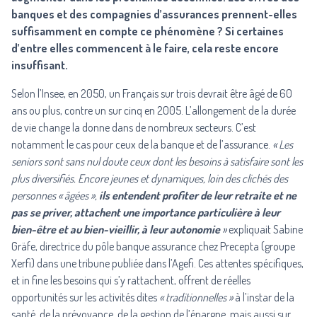
banques et des compagnies d’assurances prennent-elles
suffisamment en compte ce phénomène ? Si certaines
d’entre elles commencent à le faire, cela reste encore
insuffisant.
Selon l’Insee, en 2050, un Français sur trois devrait être âgé de 60
ans ou plus, contre un sur cinq en 2005. L’allongement de la durée
de vie change la donne dans de nombreux secteurs. C’est
notamment le cas pour ceux de la banque et de l’assurance.
« Les
seniors sont sans nul doute ceux dont les besoins à satisfaire sont les
plus diversifiés. Encore jeunes et dynamiques, loin des clichés des
personnes « âgées »,
ils entendent profiter de leur retraite et ne
pas se priver, attachent une importance particulière à leur
bien-être et au bien-vieillir, à leur autonomie
»
expliquait Sabine
Gräfe, directrice du pôle banque assurance chez Precepta (groupe
Xerfi) dans une tribune publiée dans l’Agefi. Ces attentes spécifiques,
et in fine les besoins qui s’y rattachent, offrent de réelles
opportunités sur les activités dites
« traditionnelles »
à l’instar de la
santé, de la prévoyance, de la gestion de l’épargne, mais aussi sur