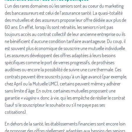
L’un des rares domaines où les seniors sont au coeur du marketing
des bancassureurs est celui de l’assurance santé. La quasi-totalité
des mutuelles et des assureurs propose leur offre dédiée aux plus de
60 ans. En effet, lorsqu’ils sont retraités, les seniors n’ont pas
toujours accès au contrat collectif de leur ancienne entreprise ou ils
ne bénéficient d’aucune condition tarifaire avantageuse. Du coup, il
est souvent plus économique de souscrire une mutuelle individuelle.
Les assureurs développent des offres adaptées à leurs besoins
spécifiques comme le port de verres progressifs, de prothèses
auditives ou encore la possibilité de suivre une cure thermale. Ces
contrats peuvent être souscrits jusqu’à un âge avancé (par exemple,
chez April ou la Mutuelle UMC), certains peuvent même y adhérer
sans limite d’âge. En outre, certaines mutuelles proposent une
garantie
« viagère »
, donc à vie, qui les empêche de résilier le contrat
(sauf si le souscripteur le souhaite ou s’il ne paye pas ses
cotisations).
En dehors de la santé, les établissements financiers sont encore loin
de proposer des offres réellement adaptées aux besoins des seniors.