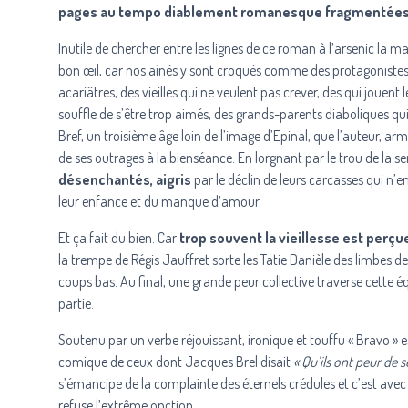
pages au tempo diablement romanesque fragmentées en
Inutile de chercher entre les lignes de ce roman à l’arsenic la 
bon œil, car nos aînés y sont croqués comme des protagonistes i
acariâtres, des vieilles qui ne veulent pas crever, des qui jouent
souffle de s’être trop aimés, des grands-parents diaboliques qu
Bref, un troisième âge loin de l’image d’Epinal, que l’auteur, a
de ses outrages à la bienséance. En lorgnant par le trou de la se
désenchantés, aigris
par le déclin de leurs carcasses qui n’e
leur enfance et du manque d’amour.
Et ça fait du bien. Car
trop souvent la vieillesse est perç
la trempe de Régis Jauffret sorte les Tatie Danièle des limbes d
coups bas. Au final, une grande peur collective traverse cette éq
partie.
Soutenu par un verbe réjouissant, ironique et touffu « Bravo » 
comique de ceux dont Jacques Brel disait
« Qu’ils ont peur de 
s’émancipe de la complainte des éternels crédules et c’est avec 
refuse l’extrême onction.