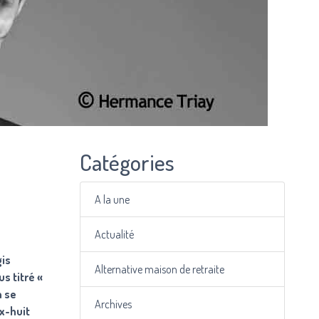
Catégories
A la une
Actualité
gis
Alternative maison de retraite
s titré «
n se
Archives
ix-huit