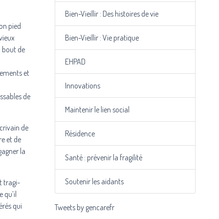
Bien-Vieillir : Des histoires de vie
bon pied
vieux
Bien-Vieillir : Vie pratique
à bout de
EHPAD
quements et
Innovations
issables de
Maintenir le lien social
écrivain de
Résidence
re et de
gagner la
Santé : prévenir la fragilité
Soutenir les aidants
 tragi-
 qu’il
érés qui
Tweets by gencarefr