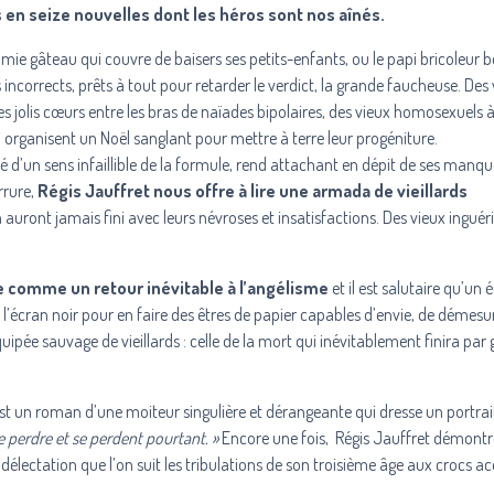
 seize nouvelles dont les héros sont nos aînés.
mamie gâteau qui couvre de baisers ses petits-enfants, ou le papi bricoleur 
ncorrects, prêts à tout pour retarder le verdict, la grande faucheuse. Des 
 les jolis cœurs entre les bras de naïades bipolaires, des vieux homosexuels 
i organisent un Noël sanglant pour mettre à terre leur progéniture.
rmé d’un sens infaillible de la formule, rend attachant en dépit de ses man
rrure,
Régis Jauffret nous offre à lire une armada de vieillards
n auront jamais fini avec leurs névroses et insatisfactions. Des vieux inguér
ue comme un retour inévitable à l’angélisme
et il est salutaire qu’un 
e l’écran noir pour en faire des êtres de papier capables d’envie, de démesu
uipée sauvage de vieillards : celle de la mort qui inévitablement finira par 
est un roman d’une moiteur singulière et dérangeante qui dresse un portrait
se perdre et se perdent pourtant. »
Encore une fois, Régis Jauffret démontre
délectation que l’on suit les tribulations de son troisième âge aux crocs ac