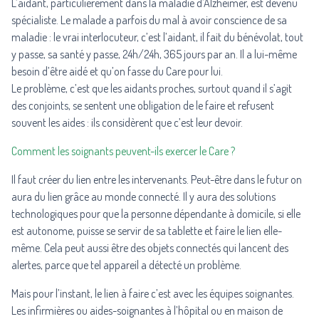
L’aidant, particulièrement dans la maladie d’Alzheimer, est devenu
spécialiste. Le malade a parfois du mal à avoir conscience de sa
maladie : le vrai interlocuteur, c’est l’aidant, il fait du bénévolat, tout
y passe, sa santé y passe, 24h/24h, 365 jours par an. Il a lui-même
besoin d’être aidé et qu’on fasse du Care pour lui.
Le problème, c’est que les aidants proches, surtout quand il s’agit
des conjoints, se sentent une obligation de le faire et refusent
souvent les aides : ils considèrent que c’est leur devoir.
Comment les soignants peuvent-ils exercer le Care ?
Il faut créer du lien entre les intervenants. Peut-être dans le futur on
aura du lien grâce au monde connecté. Il y aura des solutions
technologiques pour que la personne dépendante à domicile, si elle
est autonome, puisse se servir de sa tablette et faire le lien elle-
même. Cela peut aussi être des objets connectés qui lancent des
alertes, parce que tel appareil a détecté un problème.
Mais pour l’instant, le lien à faire c’est avec les équipes soignantes.
Les infirmières ou aides-soignantes à l’hôpital ou en maison de