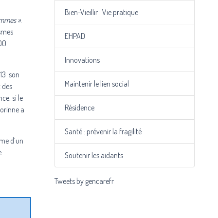
Bien-Vieillir : Vie pratique
emmes
»
.
ismes
EHPAD
600
Innovations
013 son
Maintenir le lien social
t des
e, si le
Résidence
Corinne a
Santé : prévenir la fragilité
time d’un
e.
Soutenir les aidants
Tweets by gencarefr