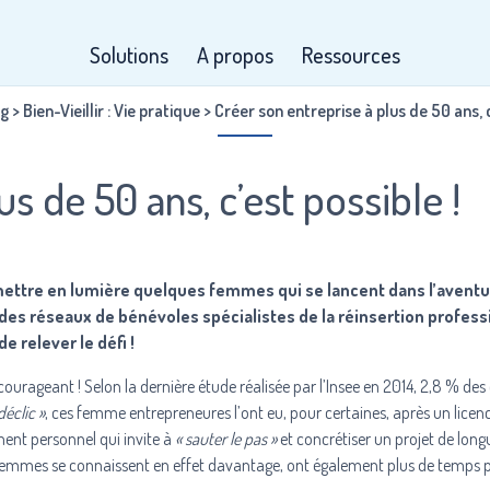
Solutions
A propos
Ressources
og
>
Bien-Vieillir : Vie pratique
>
Créer son entreprise à plus de 50 ans, c
s de 50 ans, c’est possible !
e mettre en lumière quelques femmes qui se lancent dans l’avent
à des réseaux de bénévoles spécialistes de la réinsertion profess
e relever le défi !
courageant ! Selon la dernière étude réalisée par l’Insee en 2014, 2,8 % des
déclic »
, ces femme entrepreneures l’ont eu, pour certaines, après un licen
ent personnel qui invite à
« sauter le pas »
et concrétiser un projet de long
s femmes se connaissent en effet davantage, ont également plus de temps po