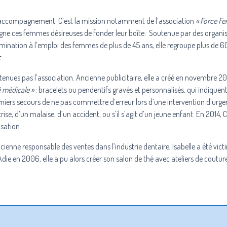
 à l’accompagnement. C’est la mission notamment de l’association
«
Force F
gne ces femmes désireuses de fonder leur boîte. Soutenue par des organ
rimination à l’emploi des femmes de plus de 45 ans, elle regroupe plus de 
.
tenues pas l’association. Ancienne publicitaire, elle a créé en novembre 2
é médicale »
: bracelets ou pendentifs gravés et personnalisés, qui indiquen
iers secours de ne pas commettre d’erreur lors d’une intervention d’urgenc
se, d’un malaise, d’un accident, ou s’il s’agit d’un jeune enfant. En 2014, 
isation.
cienne responsable des ventes dans l’industrie dentaire, Isabelle a été vic
Adie
en 2006, elle a pu alors créer son salon de thé avec ateliers de coutur