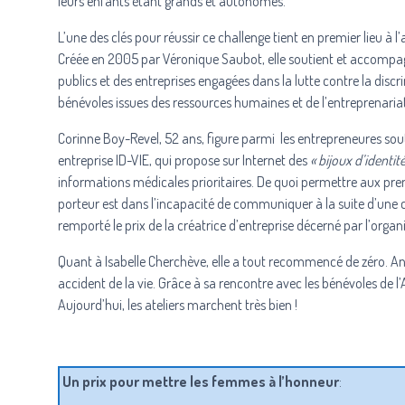
leurs enfants étant grands et autonomes.
L’une des clés pour réussir ce challenge tient en premier lieu
Créée en 2005 par Véronique Saubot, elle soutient et accompa
publics et des entreprises engagées dans la lutte contre la disc
bénévoles issues des ressources humaines et de l’entreprenariat
Corinne Boy-Revel, 52 ans, figure parmi les entrepreneures sou
entreprise ID-VIE, qui propose sur Internet des
« bijoux d’identit
informations médicales prioritaires. De quoi permettre aux prem
porteur est dans l’incapacité de communiquer à la suite d’une cri
remporté le prix de la créatrice d’entreprise décerné par l’organ
Quant à
Isabelle Cherchève
, elle a tout recommencé de zéro. An
accident de la vie. Grâce à sa rencontre avec les
bénévoles de l’
Aujourd’hui, les ateliers marchent très bien !
Un prix pour mettre les femmes à l’honneur
: