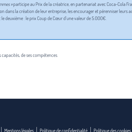
emmes »
participe au Prix de la créatrice, en partenariat avec Coca-Cola Fr
 dans la création de leur entreprise, les encourager et pérenniser leurs act
t le deuxième : le prix Coup de Cœur d’une valeur de 5.000€.
es capacités, de ses compétences.
Mentions légales
Politique de confidentialité
Politique des cookies