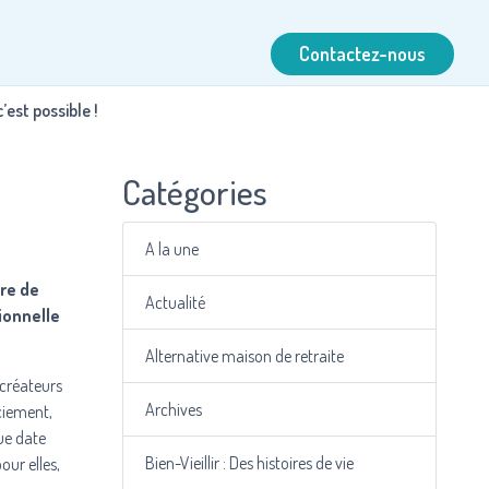
Contactez-nous
’est possible !
Catégories
A la une
ure de
Actualité
ionnelle
Alternative maison de retraite
 créateurs
Archives
ciement,
ue date
Bien-Vieillir : Des histoires de vie
ur elles,