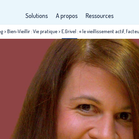
Solutions
A propos
Ressources
og
>
Bien-Vieillir : Vie pratique
>
E.Grivel : « le vieillissement actif, facte