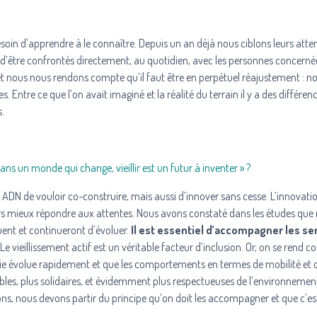
oin d’apprendre à le connaître. Depuis un an déjà nous ciblons leurs atten
ant d’être confrontés directement, au quotidien, avec les personnes concern
nous nous rendons compte qu’il faut être en perpétuel réajustement : no
 Entre ce que l’on avait imaginé et la réalité du terrain il y a des différenc
s.
s un monde qui change, vieillir est un futur à inventer » ?
e ADN de vouloir co-construire, mais aussi d’innover sans cesse. L’innovati
jours mieux répondre aux attentes. Nous avons constaté dans les études que
luent et continueront d’évoluer.
Il est essentiel d’accompagner les se
Le vieillissement actif est un véritable facteur d’inclusion. Or, on se rend 
logie évolue rapidement et que les comportements en termes de mobilité et 
les, plus solidaires, et évidemment plus respectueuses de l’environnemen
s, nous devons partir du principe qu’on doit les accompagner et que c’es