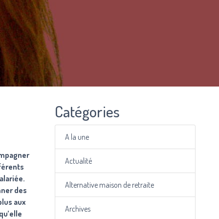
Catégories
A la une
compagner
Actualité
fférents
alariée.
Alternative maison de retraite
nner des
plus aux
Archives
qu’elle