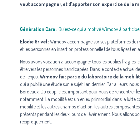
veut accompagner, et d’apporter son expertise de la mo
Génération Care :
Qu’est-ce qui a motivé Wimoov à participe
Elodie Grivel
: Wimoov accompagne sur ses plateformes de mobi
et les personnes en insertion professionnelle (de tous âges) en 
Nous avons vocation à accompagner tous les publics fragiles, c’
être vers les personnes handicapées. Dans le contexte actuel 
de l’enjeu.
Wimoov fait partie du laboratoire de la mobilit
qui a publié une étude sur le sujet l’an dernier. Par ailleurs, n
Bordeaux. Du coup, c’est important pour nous de rencontrer les 
notamment. La mobilité est un enjeu primordial dans la lutte cont
mobilité et les autres champs d’action, les autres composantes de
présents pendant les deux jours de l’événement. Nous allons pou
réciproquement.