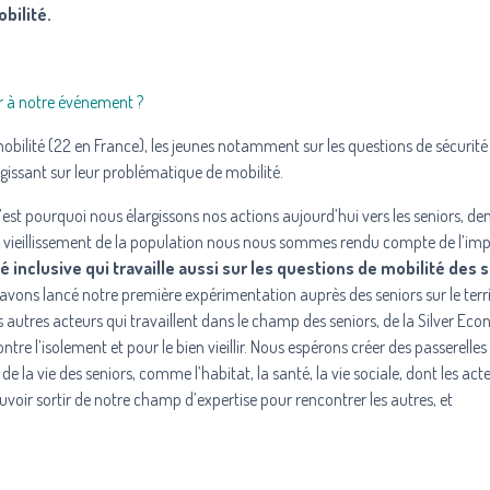
bilité.
r à notre événement ?
lité (22 en France), les jeunes notamment sur les questions de sécurité 
agissant sur leur problématique de mobilité.
est pourquoi nous élargissons nos actions aujourd’hui vers les seniors, d
de vieillissement de la population nous nous sommes rendu compte de l’im
é inclusive qui travaille aussi sur les questions de mobilité des 
ous avons lancé notre première expérimentation auprès des seniors sur le terr
autres acteurs qui travaillent dans le champ des seniors, de la Silver Ec
re l’isolement et pour le bien vieillir. Nous espérons créer des passerelles 
 la vie des seniors, comme l’habitat, la santé, la vie sociale, dont les act
voir sortir de notre champ d’expertise pour rencontrer les autres, et