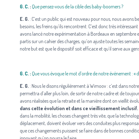
G. C.
:
Que pensez-vous de la cible des baby-boomers ?
E. G.
: C’est un public qui est nouveau pour nous, nous avons bes
besoins, les freins qu’ils rencontrent. C’est donc très intéress
avons lancé notre expérimentation à Bordeaux en septembre et 
partis sur un cahier des charges, qu’on ajuste toutes les semaines.
notre but est que le dispositif soit efficace et qu’il serve aux gen
G. C. :
Que vous évoque le mot d’ordre de notre événement : « dan
E. G.
: Nous le disons régulièrement à
Wimoov
: c’est dans notr
permettra d’aller plus loin, de sortir de notre cadre et de tou
avons réalisées que la retraite et la manière dont on vieillit évo
dans cette évolution et dans ce vieillissement inclusif.
dans la mobilité, les choses changent très vite, que la techno
déplacement, doivent évoluer vers des conduites plus responsab
que ces changements puissent se faire dans de bonnes condition
innovant qu’on pourra le faire.