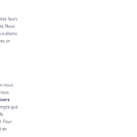
tes, leurs
ées. Nous
us étions
es, or
on nous
 nous
niors
compte que
de
t. Pour
t en