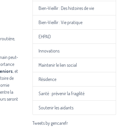
Bien-Vieillir : Des histoires de vie
Bien-Vieillir : Vie pratique
EHPAD
routière,
Innovations
emain peut-
portance
Maintenir le lien social
seniors
, et
itoire de
Résidence
onomie
entre la
Santé : prévenir la fragilité
eurs seront
Soutenir les aidants
Tweets by gencarefr