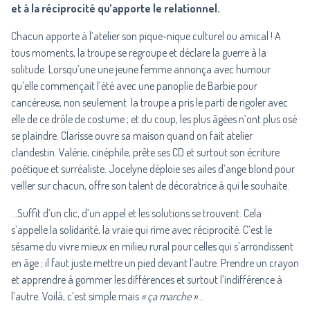
et à la réciprocité qu’apporte le relationnel.
Chacun apporte à l’atelier son pique-nique culturel ou amical ! A
tous moments, la troupe se regroupe et déclare la guerre à la
solitude. Lorsqu’une une jeune femme annonça avec humour
qu’elle commençait l’été avec une panoplie de Barbie pour
cancéreuse, non seulement la troupe a pris le parti de rigoler avec
elle de ce drôle de costume ; et du coup, les plus âgées n’ont plus osé
se plaindre. Clarisse ouvre sa maison quand on fait atelier
clandestin. Valérie, cinéphile, prête ses CD et surtout son écriture
poétique et surréaliste. Jocelyne déploie ses ailes d’ange blond pour
veiller sur chacun, offre son talent de décoratrice à qui le souhaite.
…Suffit d’un clic, d’un appel et les solutions se trouvent. Cela
s’appelle la solidarité, la vraie qui rime avec réciprocité. C’est le
sésame du vivre mieux en milieu rural pour celles qui s’arrondissent
en âge ; il faut juste mettre un pied devant l’autre. Prendre un crayon
et apprendre à gommer les différences et surtout l’indifférence à
l’autre. Voilà, c’est simple mais
« ça marche »
…