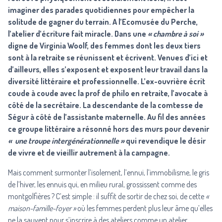
imaginer des parades quotidiennes pour empêcher la
solitude de gagner du terrain. A l’Ecomusée du Perche,
l’atelier d’écriture fait miracle. Dans une
« chambre à soi »
digne de Virginia Woolf, des femmes dont les deux tiers
sont à la retraite se réunissent et écrivent. Venues d’ici et
d’ailleurs, elles s’exposent et exposent leur travail dans la
diversité littéraire et professionnelle. L’ex-ouvrière écrit
coude à coude avec la prof de philo en retraite, l’avocate à
côté de la secrétaire. La descendante de la comtesse de
Ségur à côté de l’assistante maternelle. Au fil des années
ce groupe littéraire a résonné hors des murs pour devenir
« une troupe intergénérationnelle »
qui revendique le désir
de vivre et de vieillir autrement à la campagne.
Mais comment surmonter l’isolement, l’ennui, l’immobilisme, le gris
de l’hiver, les ennuis qui, en milieu rural, grossissent comme des
montgolfières ? C’est simple : il suffit de sortir de chez soi, de cette
«
maison-famille-foyer »
où les femmes perdent plus leur âme qu’elles
ne la sauvent pour s’inscrire à des ateliers comme un atelier