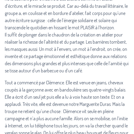
d’écriture, et le miracle se produit. Car au-delà du travail littéraire, le
groupe a, en coulisse et en bordure d’atelier, fait corps pour qu’une
autre écriture surgisse : celle de l’énergie solidaire et solaire qui
transcende le quotidien en hissant le mot PLAISIR à l’horizon.
Il suffit de plonger dans le chaudron de la création en atelier pour
réaliser la richesse de l’altérité et du partage. Les barrières tombent,
les masques aussi. Un mot à l’envers, un mot à l’endroit, on crée, on
invente et ce partage émotionnel et esthétique donne aux relations
des dimensions plus grandes et plus intenses que celle de l’amitié qui
se tisse autour d’un barbecue ou d’un café.
Tout a commencé par Clémence. Elle est venue en jeans, cheveux
coupés à la garçonne avec en bandoulière ses quatre-vingts balais.
Elle a écrit d’un seul jet puis elle a lu à voix haute son texte. Et on a
applaudi. Très vite, elle est devenue notre Marguerite Duras. Mais la
troupe ne retient qu’une chose : Clémence vit seule en pleine
campagne et n’a plus aucune famille. Alors on se mobilise, on l’initie
à Internet, on lui téléphone tous les jours, on va la chercher quand le
verglas sonne le glas. On lui offre le plus beau bouquet de fleurs pour