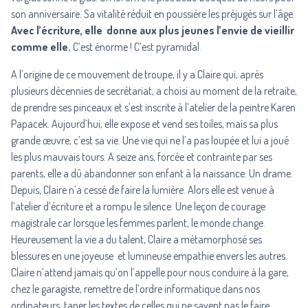
son anniversaire. Sa vitalité réduit en poussière les préjugés sur l’âge.
Avec l’écriture, elle donne aux plus jeunes l’envie de vieillir
comme elle.
C’est énorme ! C’est pyramidal.
A l’origine de ce mouvement de troupe, il y a Claire qui, après
plusieurs décennies de secrétariat, a choisi au moment de la retraite,
de prendre ses pinceaux et s’est inscrite à l’atelier de la peintre Karen
Papacek. Aujourd’hui, elle expose et vend ses toiles, mais sa plus
grande œuvre, c’est sa vie. Une vie qui ne l’a pas loupée et lui a joué
les plus mauvais tours. A seize ans, forcée et contrainte par ses
parents, elle a dû abandonner son enfant à la naissance. Un drame.
Depuis, Claire n’a cessé de faire la lumière. Alors elle est venue à
l’atelier d’écriture et a rompu le silence. Une leçon de courage
magistrale car lorsque les femmes parlent, le monde change.
Heureusement la vie a du talent, Claire a métamorphosé ses
blessures en une joyeuse et lumineuse empathie envers les autres.
Claire n’attend jamais qu’on l’appelle pour nous conduire à la gare,
chez le garagiste, remettre de l’ordre informatique dans nos
ordinateurs, taper les textes de celles qui ne savent pas le faire,