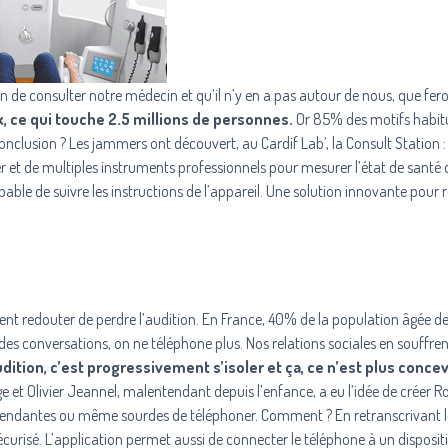
in de consulter notre médecin et qu’il n’y en a pas autour de nous, que fer
, ce qui touche 2.5 millions de personnes.
Or 85% des motifs habit
onclusion ? Les jammers ont découvert, au Cardif Lab’, la Consult Station :
et de multiples instruments professionnels pour mesurer l’état de santé d
ble de suivre les instructions de l’appareil. Une solution innovante pour 
ement redouter de perdre l’audition. En France, 40% de la population âgée de
 conversations, on ne téléphone plus. Nos relations sociales en souffren
udition, c’est progressivement s’isoler et ça, ce n’est plus conce
t Olivier Jeannel, malentendant depuis l’enfance, a eu l’idée de créer R
endantes ou même sourdes de téléphoner. Comment ? En retranscrivant l
curisé. L’application permet aussi de connecter le téléphone à un
disposit