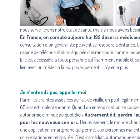
nous surveillerons notre état de santé, mais si nous avons beso
En France, on compte aujourd’hui 192 déserts médicaux
consultation d’un généraliste peuvent se résoudre à distance. C
cabine de téléconsultation équipée d’écrans pour communiquer 
Elle est accessible à toute personne suffisamment mobile et capa
lien avec un médecin là où, physiquement, il n’y en a plus.
Je n’entends pas, appelle-moi
Parmi les craintes associées au fait de vieillir, on peut légitim
65 ans est malentendante. Quand on entend mal, on se coupe des
autonomie diminue au quotidien.
Autrement dit, perdre l’a
pour les nouveaux seniors.
Heureusement, le monde change e
une application smartphone qui permet aux personnes malent
conversations en temps réel. C’est immédiat, automatique et sé