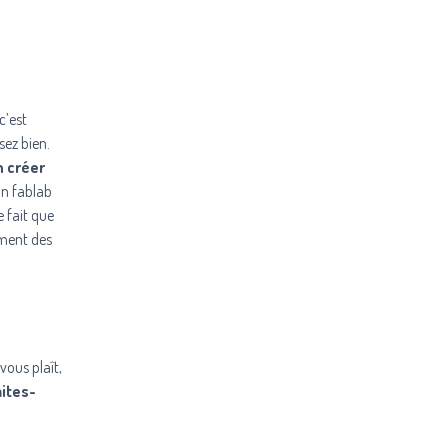
c’est
sez bien.
n créer
un fablab
 fait que
ement des
vous plaît,
ites-