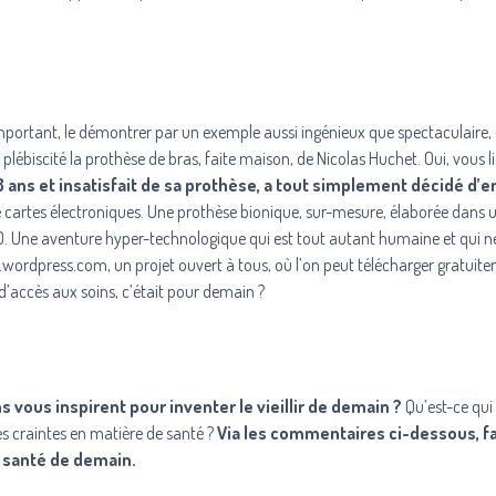
important, le démontrer par un exemple aussi ingénieux que spectaculaire, 
 plébiscité la prothèse de bras, faite maison, de Nicolas Huchet. Oui, vous li
 ans et insatisfait de sa prothèse, a tout simplement décidé d’e
t de cartes électroniques. Une prothèse bionique, sur-mesure, élaborée dans 
D. Une aventure hyper-technologique qui est tout autant humaine et qui ne
d.wordpress.com
, un projet ouvert à tous, où l’on peut télécharger gratuit
 d’accès aux soins, c’était pour demain ?
 vous inspirent pour inventer le vieillir de demain ?
Qu’est-ce qui 
es craintes en matière de santé ?
Via les commentaires ci-dessous, fa
a santé de demain.