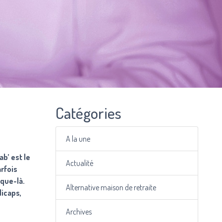
Catégories
A la une
ab’ est le
Actualité
rfois
sque-là.
Alternative maison de retraite
dicaps,
Archives