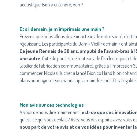
acoustique
. Bon à entendre, non ?
Et si, demain, je m’imprimais une main ?
Prévenir que nous allons devenir acteurs de notre santé, c’est 
réjouissant. Les participants du Jam « Vieillir demain » ont ainsi
Ce jeune Rennais de 30 ans, amputé de l’avant-bras à 18
une autre
, faite de poulies, de moteurs, de fils électriques e
(atelier de fabrication communautaire), grâce à l’impression 3
commencer. Nicolas Huchet a lancé
Bionico Hand bionicohan
plans pour agir sur son handicap, à moindre coût. Et si l’égalité
Mon avis sur ces technologies
A vous de nous dire maintenant :
est-ce que ces innovations
qu’est-ce qui vous déplaît ? Avez-vous des espoirs, avez-vous d
nous part de votre avis et de vos idées pour inventer l