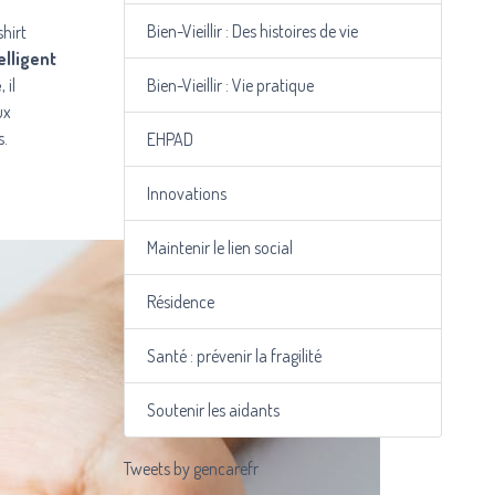
Bien-Vieillir : Des histoires de vie
shirt
lligent
e
, il
Bien-Vieillir : Vie pratique
ux
s.
EHPAD
Innovations
Maintenir le lien social
Résidence
Santé : prévenir la fragilité
Soutenir les aidants
Tweets by gencarefr