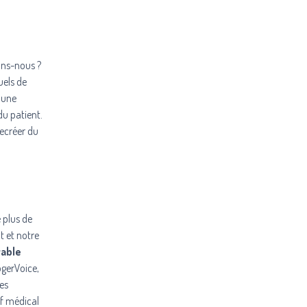
ons-nous ?
uels de
 une
u patient.
recréer du
 plus de
t et notre
vable
ogerVoice,
es
if médical