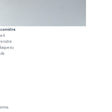
lucomètre
he 4
vre notre
rdiaque ou
 de
forme,