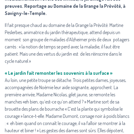
preuves. Reportage au Domaine de la Grange la Prévôté, à
Savigny-le-Temple.
Il fait presque chaud au domaine de la Grange la Prévôté. Martine
Peslerbes, animatrice du jardin thérapeutique, attend depuis un
moment son groupe de malades d’Alzheimer près de deux potagers
carrés : « la notion de temps se perd avec la maladie, il faut être
patient. Mais une des vertus du jardin est de les réinscrire dans le
cycle naturel.»
« Le jardin fait remonter les souvenirs à la surface »
Au loin, une petite troupe se détache. Trois petites dames, joyeuses,
accompagnées de Noémie leur aide soignante, approchent. La
première arrivée, Madame Nicolas, gilet jaune, se remonte les
manches «eh bien, qu’est-ce qu’on attend ? » Martine sort de sa
brouette des plans de bourrache « C’est la plante qui symbolise le
courage » lance-t-elle. Madame Dumont, corsage noir à poids blancs
: « eh bien quand on connaît le courage, il va falloir se montrer à la
hauteur et biner ! » Les gestes des dames sont sûrs. Elles dépotent,