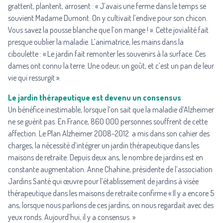
grattent, plantent, arrosent : « J’avais une ferme dans le temps se
souvient Madame Dumont. On y cultivait l’endive pour son chicon.
Vous savez la pousse blanche que l’on mange ! ». Cette jovialité fait
presque oublier la maladie. L’animatrice, les mains dans la
ciboulette : « Le jardin fait remonter les souvenirs à la surface. Ces
dames ont connu la terre. Une odeur, un goût, et c’est un pan de leur
vie qui ressurgit ».
Le jardin thérapeutique est devenu un consensus
Un bénéfice inestimable, lorsque l’on sait que la maladie d’Alzheimer
ne se guérit pas. En France, 860 000 personnes souffrent de cette
affection. Le Plan Alzheimer 2008-2012 a mis dans son cahier des
charges, la nécessité d’intégrer un jardin thérapeutique dans les
maisons de retraite. Depuis deux ans, le nombre de jardins est en
constante augmentation. Anne Chahine, présidente de l’association
Jardins Santé qui œuvre pour l’établissement de jardins à visée
thérapeutique dans les maisons de retraite confirme « Il y a encore 5
ans, lorsque nous parlions de ces jardins, on nous regardait avec des
yeux ronds. Aujourd’hui, il y a consensus. »