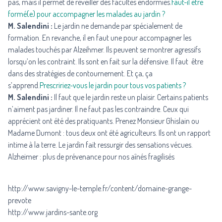
pas, mais il permet de réveiller des facultés endormies.
Faut-il être
formé(e) pour accompagner les malades au jardin ?
M. Salendini :
Le jardin ne demande par spécialement de
formation. En revanche, il en faut une pour accompagner les
malades touchés par Alzeihmer. Ils peuvent se montrer agressifs
lorsqu’on les contraint. Ils sont en fait sur la défensive. Il faut être
dans des stratégies de contournement. Et ça, ça
s’apprend.
Prescririez-vous le jardin pour tous vos patients ?
M. Salendini :
Il faut que le jardin reste un plaisir. Certains patients
n’aiment pas jardiner. Il ne faut pas les contraindre. Ceux qui
apprécient ont été des pratiquants. Prenez Monsieur Ghislain ou
Madame Dumont : tous deux ont été agriculteurs. Ils ont un rapport
intime à la terre. Le jardin fait ressurgir des sensations vécues.
Alzheimer : plus de prévenance pour nos aînés fragilisés
http://www.savigny-le-temple.fr/content/domaine-grange-
prevote
http://www.jardins-sante.org