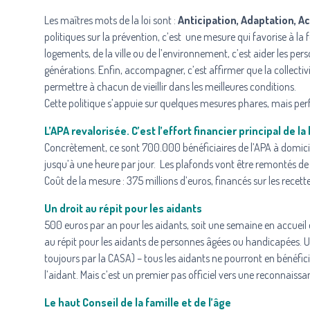
Les maîtres mots de la loi sont :
Anticipation, Adaptation,
politiques sur la prévention, c’est une mesure qui favorise à la 
logements, de la ville ou de l’environnement, c’est aider les per
générations. Enfin, accompagner, c’est affirmer que la collectivi
permettre à chacun de vieillir dans les meilleures conditions.
Cette politique s’appuie sur quelques mesures phares, mais perf
L’APA revalorisée. C’est l’effort financier principal de la 
Concrètement, ce sont 700.000 bénéficiaires de l’APA à domicile
jusqu’à une heure par jour. Les plafonds vont être remontés 
Coût de la mesure : 375 millions d’euros, financés sur les recett
Un droit au répit pour les aidants
500 euros par an pour les aidants, soit une semaine en accueil de
au répit pour les aidants de personnes âgées ou handicapées. U
toujours par la CASA) – tous les aidants ne pourront en bénéfici
l’aidant. Mais c’est un premier pas officiel vers une reconnaissa
Le haut Conseil de la famille et de l’âge