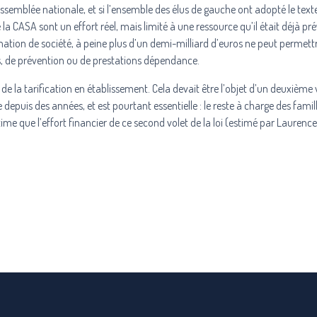
ssemblée nationale, et si l’ensemble des élus de gauche ont adopté le texte,
e la CASA sont un effort réel, mais limité à une ressource qu’il était déjà pr
ormation de société, à peine plus d’un demi-milliard d’euros ne peut permett
s, de prévention ou de prestations dépendance.
e de la tarification en établissement. Cela devait être l’objet d’un deuxième 
 depuis des années, et est pourtant essentielle : le reste à charge des famil
me que l’effort financier de ce second volet de la loi (estimé par Laurence