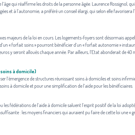
e l’âge qui réaffirme les droits de la personne âgée. Laurence Rossignol, qui
es et à l’autonomie, a préféré un conseil élargi, qui selon elle favorisera l
 axes majeurs de la loi en cours. Les logements-foyers sont désormais appel
’un « forfait soins » pourront bénéficier d’un « forfait autonomie » instaur
euros y seront alloués chaque année. Par ailleurs, l’Etat abonderait de 40 m
 soins à domicile)
ser l’émergence de structures réunissant soins à domiciles et soins infirmie
 soins à domicile et pour une simplification de l’aide pour les bénéficiaires.
es fédérations de l’aide à domicile saluent l’esprit positif de la loi adopt
nsuffisante : les moyens financiers qui auraient pu faire de cette loi une « g