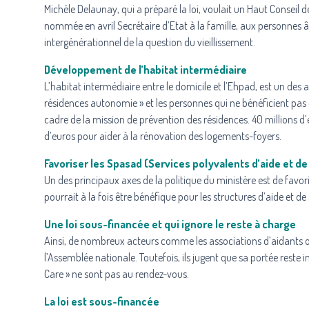
Michèle Delaunay, qui a préparé la loi, voulait un Haut Conseil d
nommée en avril Secrétaire d’Etat à la famille, aux personnes âgé
intergénérationnel de la question du vieillissement.
Développement de l’habitat intermédiaire
L’habitat intermédiaire entre le domicile et l’Ehpad, est un des
résidences autonomie » et les personnes qui ne bénéficient pas d
cadre de la mission de prévention des résidences. 40 millions d’
d’euros pour aider à la rénovation des logements-foyers.
Favoriser les Spasad (Services polyvalents d’aide et de
Un des principaux axes de la politique du ministère est de favori
pourrait à la fois être bénéfique pour les structures d’aide et de
Une loi sous-financée et qui ignore le reste à charge
Ainsi, de nombreux acteurs comme les associations d’aidants ou l
l’Assemblée nationale. Toutefois, ils jugent que sa portée reste i
Care » ne sont pas au rendez-vous.
La loi est sous-financée