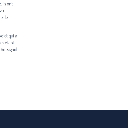
 ils ont
évu
re de
volet qui a
les étant
 Rossignol