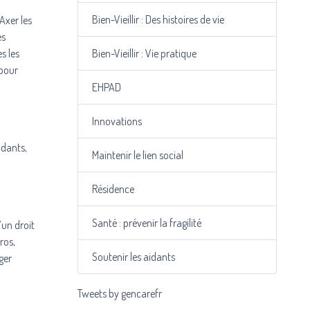
Bien-Vieillir : Des histoires de vie
Axer les
es
s les
Bien-Vieillir : Vie pratique
 pour
EHPAD
Innovations
ndants,
Maintenir le lien social
Résidence
Santé : prévenir la fragilité
’un droit
ros,
Soutenir les aidants
ger
Tweets by gencarefr