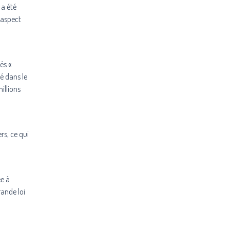
 a été
’aspect
és «
é dans le
illions
rs, ce qui
ée à
rande loi