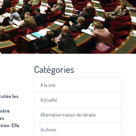
Catégories
A la une
cutée les
Actualité
i
mière
Alternative maison de retraite
es
iron. Elle
Archives