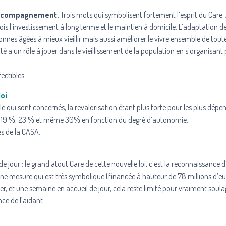
 Accompagnement.
Trois mots qui symbolisent fortement l’esprit du Care. 
fois l’investissement à long terme et le maintien à domicile. L’adaptation d
sonnes âgées à mieux vieillir mais aussi améliorer le vivre ensemble de toute
té a un rôle à jouer dans le vieillissement de la population en s’organisant
ectibles.
loi
.
 qui sont concernés, la revalorisation étant plus forte pour les plus dépe
de 19 %, 23 % et même 30% en fonction du degré d’autonomie.
es de la CASA.
 jour : le grand atout Care de cette nouvelle loi, c’est la reconnaissance d
ne mesure qui est très symbolique (financée à hauteur de 78 millions d’eu
er, et une semaine en accueil de jour, cela reste limité pour vraiment soula
nce de l’aidant.