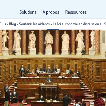
Solutions
A propos
Ressources
 Plus
>
Blog
>
Soutenir les aidants
>
La loi autonomie en discussion au 