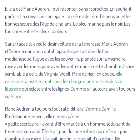
Elle a osé Marie Audran. Tout raconter. Sans reproches. En souriant
parfois. La crevaison conjugale. La mère adultère. La pension et les
bonnes sœurs dès l’âge de cinq ans. Le bleu marine puis le noir. Les
fous rires entre les deux couleurs.
Sans fracas et avec la désinvolture de la tendresse, Marie Audran
effleure la narration autobiographique, fait dans le flou
modianesque, fugue avec les souvenirs, pianote sur la mémoire,
ruse avec les mots, joue avec les autres dans « cette chambre à soi »
semblable à celle de Virginia Woolf. Mine de rien, en douce,
elle
caresse et ajuste les mots puis les charge d’une note explosive
littéraire
qui éclate entre les lignes. Comme si l’auteure avait toujours
su écrire.
Marie Audran a toujours tout raté, dit-elle. Comme Camille.
Professionnellement, elle n’était qu’une
« petite secrétaire » avant d’être mariée à un homme séduisant de
treize ans son ainé. Elle était pour lui une enfant qui ne ferait pas
d’ombre à sa mère. Il faisait une fin, elle rêvait d’un début. Ne