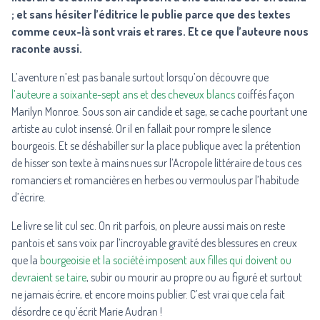
; et sans hésiter l’éditrice le publie parce que des textes
comme ceux-là sont vrais et rares. Et ce que l’auteure nous
raconte aussi.
L’aventure n’est pas banale surtout lorsqu’on découvre que
l’auteure a soixante-sept ans et des cheveux blancs
coiffés façon
Marilyn Monroe. Sous son air candide et sage, se cache pourtant une
artiste au culot insensé. Or il en fallait pour rompre le silence
bourgeois. Et se déshabiller sur la place publique avec la prétention
de hisser son texte à mains nues sur l’Acropole littéraire de tous ces
romanciers et romancières en herbes ou vermoulus par l’habitude
d’écrire.
Le livre se lit cul sec. On rit parfois, on pleure aussi mais on reste
pantois et sans voix par l’incroyable gravité des blessures en creux
que la
bourgeoisie et la société imposent aux filles qui doivent ou
devraient se taire
, subir ou mourir au propre ou au figuré et surtout
ne jamais écrire, et encore moins publier. C’est vrai que cela fait
désordre ce qu’écrit Marie Audran !