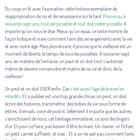
Du coup on lit avec fascination cette histoire exemplaire de
réappropriation de soi et de renaissance sur le tard.
Preuve qu’à
soixante-sept ans, tout est possible et tout doit rester possible.
Il
importe qu’on nous le dise. Mieux qu’un essai, ce texte montre de
façon ludique et vraie comment faire des arrangements avec la vie
et avec notre âge. Mais plus encore, il prouve que la vieillesse est un
moment de liberté, le temps de tous les possibles. A soixante-sept
ans, en matière de fantaisie, on peut et on doit tout s’autoriser
même de devenir romancière et maitre de sa vie et donc de la
vieillesse !
On peut et on doit OSER enfin. Car
c’est aussi l’âge de braver les
interdits.
Et si publier est une trop grande chose, on peut, on doit
écrire des histoires, transmettre des bribes de vie sous forme de
lettres, d’emails, voire de post-it, tellement il importe que les autres
s’enrichissent de nous, cet héritage immatériel, ce sont des lingots
d’or. Et pour ce faire, pas besoin d’être écrivain. Un clavier, un fichier,
un petit carnet suffisent, et oser… Et si on ne sait pas comment faire,