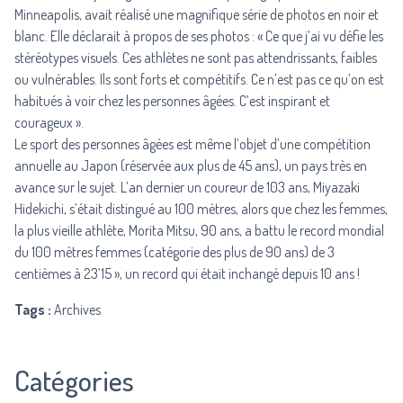
Minneapolis, avait réalisé
une magnifique série de photos en noir et
blanc
. Elle déclarait à propos de ses photos : « Ce que j’ai vu défie les
stéréotypes visuels. Ces athlètes ne sont pas attendrissants, faibles
ou vulnérables. Ils sont forts et compétitifs. Ce n’est pas ce qu’on est
habitués à voir chez les personnes âgées. C’est inspirant et
courageux ».
Le sport des personnes âgées est même l’objet d’une compétition
annuelle au Japon (réservée aux plus de 45 ans), un pays très en
avance sur le sujet. L’an dernier un coureur de 103 ans, Miyazaki
Hidekichi, s’était distingué au 100 mètres, alors que chez les femmes,
la plus vieille athlète, Morita Mitsu, 90 ans, a battu le record mondial
du 100 mètres femmes (catégorie des plus de 90 ans) de 3
centièmes à 23’15 »,
un record qui était inchangé
depuis 10 ans !
Tags :
Archives
Catégories