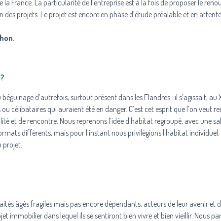
la France. La particularité de l’entreprise est à la fois de proposer le ren
ion des projets. Le projet est encore en phase d’étude préalable et en attent
chon.
 ?
béguinage d’autrefois, surtout présent dans les Flandres : il s’agissait, au X
 célibataires qui auraient été en danger. C’est cet esprit que l’on veut re
lité et de rencontre. Nous reprenons l’idée d’habitat regroupé, avec une sal
rmats différents, mais pour l’instant nous privilégions l’habitat individuel.
 projet.
aités âgés fragiles mais pas encore dépendants, acteurs de leur avenir et d
et immobilier dans lequel ils se sentiront bien vivre et bien vieillir. Nous p