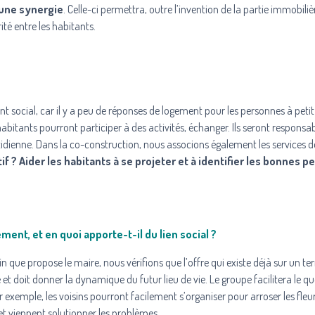
 une synergie
. Celle-ci permettra, outre l’invention de la partie immobiliè
ité entre les habitants.
nt social, car il y a peu de réponses de logement pour les personnes à petit
bitants pourront participer à des activités, échanger. Ils seront responsa
dienne. Dans la co-construction, nous associons également les services de
tif ? Aider les habitants à se projeter et à identifier les bonnes 
ent, et en quoi apporte-t-il du lien social ?
 que propose le maire, nous vérifions que l’offre qui existe déjà sur un terr
e et doit donner la dynamique du futur lieu de vie. Le groupe facilitera le q
xemple, les voisins pourront facilement s’organiser pour arroser les fleur
 et viennent solutionner les problèmes.