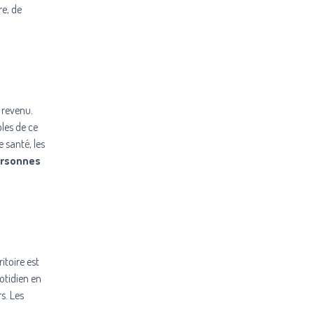
re, de
 revenu.
bles de ce
 santé, les
personnes
itoire est
uotidien en
s. Les