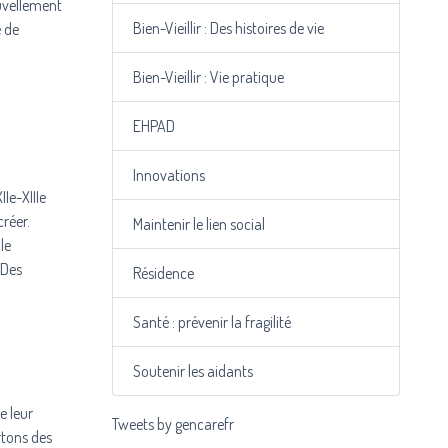
ouvellement
Bien-Vieillir : Des histoires de vie
e de
Bien-Vieillir : Vie pratique
EHPAD
Innovations
IIe-XIIIe
créer.
Maintenir le lien social
le
 Des
Résidence
Santé : prévenir la fragilité
Soutenir les aidants
e leur
Tweets by gencarefr
artons des