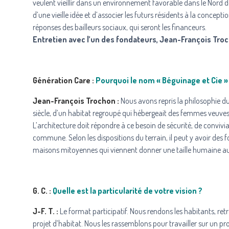
veulent vieillir dans un environnement favorable dans le Nord de 
d’une vieille idée et d’associer les futurs résidents à la concept
réponses des bailleurs sociaux, qui seront les financeurs.
Entretien avec l’un des fondateurs, Jean-François Tro
Génération Care :
Pourquoi le nom « Béguinage et Cie »
Jean-François Trochon :
Nous avons repris la philosophie du 
siècle, d’un habitat regroupé qui hébergeait des femmes veuves ou
L’architecture doit répondre à ce besoin de sécurité, de convivia
commune. Selon les dispositions du terrain, il peut y avoir des fo
maisons mitoyennes qui viennent donner une taille humaine au
G. C. :
Quelle est la particularité de votre vision ?
J-F. T. :
Le format participatif. Nous rendons les habitants, retr
projet d’habitat. Nous les rassemblons pour travailler sur un proj