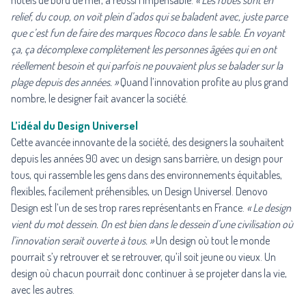
hôtels de bord de mer, a réussi l’impensable.
« Les roues sont en
relief, du coup, on voit plein d’ados qui se baladent avec, juste parce
que c’est fun de faire des marques Rococo dans le sable. En voyant
ça, ça décomplexe complètement les personnes âgées qui en ont
réellement besoin et qui parfois ne pouvaient plus se balader sur la
plage depuis des années. »
Quand l’innovation profite au plus grand
nombre, le designer fait avancer la société.
L’idéal du Design Universe
l
Cette avancée innovante de la société, des designers la souhaitent
depuis les années 90 avec un design sans barrière, un design pour
tous, qui rassemble les gens dans des environnements équitables,
flexibles, facilement préhensibles, un Design Universel. Denovo
Design est l’un de ses trop rares représentants en France.
« Le design
vient du mot dessein. On est bien dans le dessein d’une civilisation où
l’innovation serait ouverte à tous. »
Un design où tout le monde
pourrait s’y retrouver et se retrouver, qu’il soit jeune ou vieux. Un
design où chacun pourrait donc continuer à se projeter dans la vie,
avec les autres.