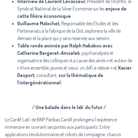
Interview de
Laurent Levasseur
,
Président de l’ASIPAG, le
Syndicat National de la Silver Economie sur les
enjeux de
cette filière économique
Guillaume Malochet,
Responsable des Etudes et des
Partenariats à la Fabrique de la Cité, explorera la ville de
demain et la place qui y sera réservée aux seniors.
Table ronde animée par Ralph Hababou avec
Catherine Bergeret-Amselek
, psychanalyste et
organisatrice des colloques «La cause des aînés » et auteur de
« Vivre ensemble, jeunes et vieux, un défi à relever » et
Xavier
Desport,
consultant,
sur la thématique de
l’intergénérationnel.
/ Une balade dans le lab’ du futur /
Le Cardif Lab’ de BNP Paribas Cardif prolongera l’expérience
immersive en ouvrant ses portes aux participants. Entre
applications révolutionnaires et robots de compagnie, chacun