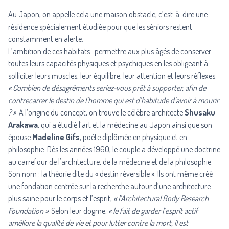
Au Japon, on appelle cela une maison obstacle, c’est-à-dire une
résidence spécialement étudiée pour que les séniors restent
constamment en alerte.
L’ambition de ces habitats : permettre aux plus âgés de conserver
toutes leurs capacités physiques et psychiques en les obligeant à
solliciter leurs muscles, leur équilibre, leur attention et leurs réflexes.
« Combien de désagréments seriez-vous prêt à supporter, afin de
contrecarrer le destin de l’homme qui est d’habitude d’avoir à mourir
? »
A l’origine du concept, on trouve le célèbre architecte
Shusaku
Arakawa
, qui a étudié l’art et la médecine au Japon ainsi que son
épouse
Madeline Gifs
, poète diplômée en physique et en
philosophie. Dès les années 1960, le couple a développé une doctrine
au carrefour de l’architecture, de la médecine et de la philosophie.
Son nom : la théorie dite du « destin réversible ». Ils ont même créé
une fondation centrée sur la recherche autour d’une architecture
plus saine pour le corps et l’esprit,
« l’Architectural Body Research
Foundation »
. Selon leur dogme,
« le fait de garder l’esprit actif
améliore la qualité de vie et pour lutter contre la mort, il est