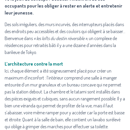
occupants pour les obliger à rester en alerte et entretenir
leur jeunesse.
Des sols irréguliers, des murs incurvés, des interrupteurs placés dans
des endroits peu accessibles et des couloirs qui obligent à se baisser…
Bienvenue dans
« les lofts du destin réversible »
, un complexe de
résidences pour retraités bâti il y a une dizaine d’années dans la
banlieue de Tokyo.
L’architecture contre la mort
Ici, chaque élément a été soigneusement placé pour créer un
maximum d’inconfort : l’intérieur comprend une salle à manger
entourée d’un mur granuleux et un bureau concave qui ne permet
pas la station debout. La chambre et le tatami sont installés dans
des pièces exiguës et cubiques, sans aucun rangement possible. Il y a
bien une véranda qui permet de profiter de la vue, mais il faut
s’abaisser, voire même ramper pour y accéder car la porte est basse
et étroite. Quant à la salle de bain, elle contient un lavabo surélevé
qui oblige à grimper des marches pour effectuer sa toilette.