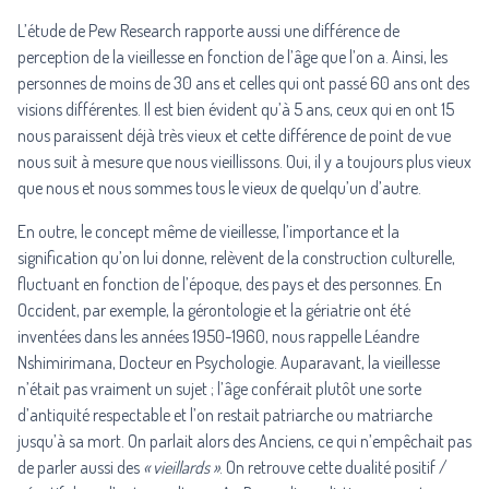
L’étude de Pew Research rapporte aussi une différence de
perception de la vieillesse en fonction de l’âge que l’on a. Ainsi, les
personnes de moins de 30 ans et celles qui ont passé 60 ans ont des
visions différentes. Il est bien évident qu’à 5 ans, ceux qui en ont 15
nous paraissent déjà très vieux et cette différence de point de vue
nous suit à mesure que nous vieillissons. Oui, il y a toujours plus vieux
que nous et nous sommes tous le vieux de quelqu’un d’autre.
En outre, le concept même de vieillesse, l’importance et la
signification qu’on lui donne, relèvent de la construction culturelle,
fluctuant en fonction de l’époque, des pays et des personnes. En
Occident, par exemple, la gérontologie et la gériatrie ont été
inventées dans les années 1950-1960, nous rappelle Léandre
Nshimirimana, Docteur en Psychologie. Auparavant, la vieillesse
n’était pas vraiment un sujet ; l’âge conférait plutôt une sorte
d’antiquité respectable et l’on restait patriarche ou matriarche
jusqu’à sa mort. On parlait alors des Anciens, ce qui n’empêchait pas
de parler aussi des
« vieillards »
. On retrouve cette dualité positif /