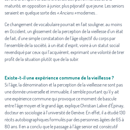
maturité, en opposition à junior, plus péjoratif que jeune. Les seniors
seraient en quelque sorte des
« Anciens »
modernes…
Ce changement de vocabulaire pourrait en fait souligner, au moins
en Occident, un glissement de la perception de la vieillesse d’un état
de fait, d’une simple constatation de l’âge objectif du corps par
l’ensemble de la société, à un état d’esprit, voire à un statut social
revendiqué par ceux qui l’acquièrent, exprimant une volonté de tirer
profit de la situation plutôt que de la subir.
Existe-t-il une expérience commune de la vieillesse ?
Si l’âge, la dénomination et la perception de la vieillesse ne sont pas
une donnée universelle et immuable, il semble pourtant qu’il y ait
une expérience commune qui provoque ce moment de bascule
entre l’âge moyen et le grand âge, explique Christian Lalive d’Épinay,
docteur en sociologie à l’université de Genève. En effet, il a étudié
130
récits autobiographiques formulés par des personnes âgées de 65 à
80 ans.
Il en a conclu que le passage à l’âge senior est consécutif