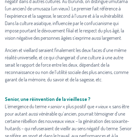
négatif dans d’autres cultures. Au Burundi, on distingue umutama
(un ancien) de umusaza (un vieux). Le premier fait référence à
l’expérience et la sagesse, le second à l’usure et à la vulnérabilité.
Dans la culture asiatique, influencée par le confucianisme qui
impose pourtant le dévouement filial et le respect du plus âgé,
la
vision négative des personnes âgées s’exprime aussi largement.
Ancien et vieillard seraient finalement les deux faces d’une même
réalité universelle, et ce qui changerait d’une culture à une autre
serait le rapport de force entre les deux, dépendant de la
reconnaissance ou non de l’utilité sociale des plus anciens, comme
garant de la mémoire, du savoir et de la sagesse, etc.
Senior, une réinvention de la vieillesse ?
L’émergence du terme
« senior »
, plus positif que
« vieux »
, sans être
pour autant aussi vénérable qu’ancien, pourrait témoigner d’une
certaine rébellion des nouveaux vieux – la génération des soixante-
huitards – qui refuseraient de vieillir au sens négatif du terme. Senior
se réfère, en sport et dans le travail, aux performances et à la