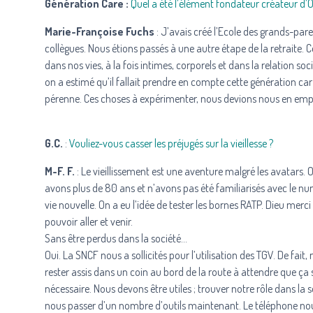
Génération Care :
Quel a été l’élément fondateur créateur d
Marie-Françoise Fuchs
: J’avais créé l’Ecole des grands-par
collègues. Nous étions passés à une autre étape de la retraite. 
dans nos vies, à la fois intimes, corporels et dans la relation s
on a estimé qu’il fallait prendre en compte cette génération ca
pérenne. Ces choses à expérimenter, nous devions nous en emparer
G.C.
:
Vouliez-vous casser les préjugés sur la vieillesse ?
M-F. F.
: Le vieillissement est une aventure malgré les avatars. 
avons plus de 80 ans et n’avons pas été familiarisés avec le n
vie nouvelle. On a eu l’idée de tester les bornes RATP. Dieu merc
pouvoir aller et venir.
Sans être perdus dans la société…
Oui. La SNCF nous a sollicités pour l’utilisation des TGV. De fait
rester assis dans un coin au bord de la route à attendre que ça s
nécessaire. Nous devons être utiles ; trouver notre rôle dans la 
nous passer d’un nombre d’outils maintenant. Le téléphone nous 