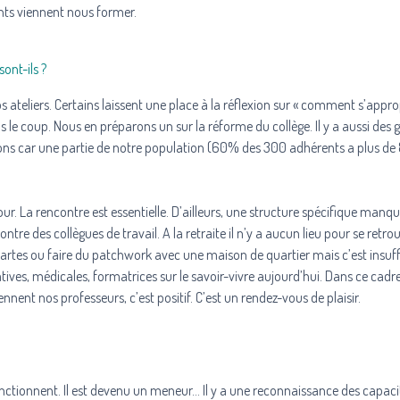
iants viennent nous former.
ont-ils ?
 ateliers. Certains laissent une place à la réflexion sur « comment s’approp
s le coup. Nous en préparons un sur la réforme du collège. Il y a aussi des 
tions car une partie de notre population (60% des 300 adhérents a plus de
mour. La rencontre est essentielle. D’ailleurs, une structure spécifique manq
ontre des collègues de travail. A la retraite il n’y a aucun lieu pour se retro
 cartes ou faire du patchwork avec une maison de quartier mais c’est insuffis
ives, médicales, formatrices sur le savoir-vivre aujourd’hui. Dans ce cadre
nnent nos professeurs, c’est positif. C’est un rendez-vous de plaisir.
nctionnent. Il est devenu un meneur… Il y a une reconnaissance des capaci