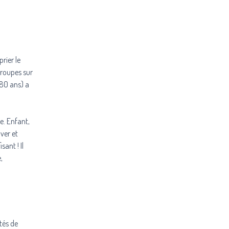
rier le
groupes sur
 80 ans) a
ue. Enfant,
uver et
ant ! Il
,
tés de