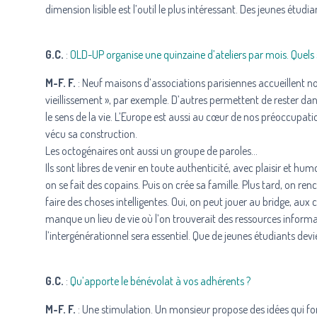
dimension lisible est l’outil le plus intéressant. Des jeunes étud
G.C.
:
OLD-UP organise une quinzaine d’ateliers par mois. Quels s
M-F. F.
: Neuf maisons d’associations parisiennes accueillent nos
vieillissement », par exemple. D’autres permettent de rester dan
le sens de la vie. L’Europe est aussi au cœur de nos préoccupa
vécu sa construction.
Les octogénaires ont aussi un groupe de paroles…
Ils sont libres de venir en toute authenticité, avec plaisir et hu
on se fait des copains. Puis on crée sa famille. Plus tard, on renc
faire des choses intelligentes. Oui, on peut jouer au bridge, aux
manque un lieu de vie où l’on trouverait des ressources informat
l’intergénérationnel sera essentiel. Que de jeunes étudiants devie
G.C.
:
Qu’apporte le bénévolat à vos adhérents ?
M-F. F.
: Une stimulation. Un monsieur propose des idées qui fo