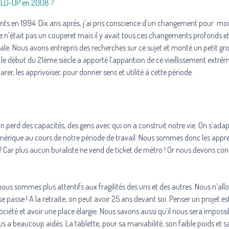
’OLD-UP en 2008 ?
ents en 1994. Dix ans après, j’ai pris conscience d’un changement pour mo
Ce n’était pas un couperet mais il y avait tous ces changements profonds et
ociale. Nous avons entrepris des recherches sur ce sujet et monté un petit gr
r le début du 21ème siècle a apporté l’apparition de ce vieillissement extr
, les apprivoiser, pour donner sens et utilité à cette période.
On perd des capacités, des gens avec qui on a construit notre vie. On s’ada
umérique au cours de notre période de travail. Nous sommes donc les appre
i ! Car plus aucun buraliste ne vend de ticket de métro ! Or nous devons con
, nous sommes plus attentifs aux fragilités des uns et des autres. Nous n’all
e passe ! A la retraite, on peut avoir 25 ans devant soi. Penser un projet es
société et avoir une place élargie. Nous savons aussi qu’il nous sera impossi
a beaucoup aidés. La tablette, pour sa maniabilité, son faible poids et s