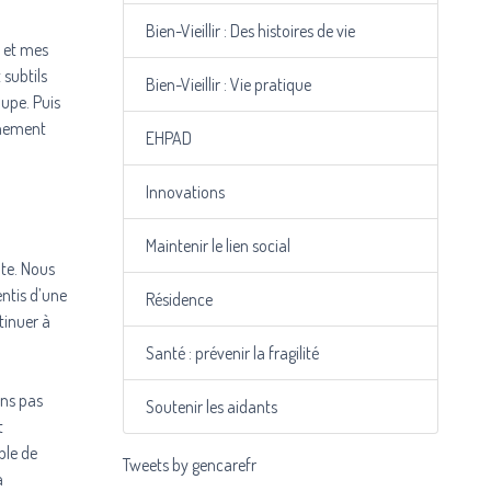
Bien-Vieillir : Des histoires de vie
i et mes
 subtils
Bien-Vieillir : Vie pratique
oupe. Puis
êmement
EHPAD
Innovations
Maintenir le lien social
pte. Nous
ntis d’une
Résidence
tinuer à
Santé : prévenir la fragilité
ons pas
Soutenir les aidants
t
ble de
Tweets by gencarefr
a