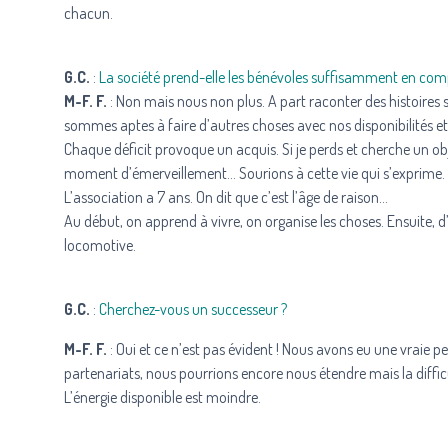
chacun.
G.C.
:
La société prend-elle les bénévoles suffisamment en com
M-F. F.
: Non mais nous non plus. A part raconter des histoires s
sommes aptes à faire d’autres choses avec nos disponibilités et 
Chaque déficit provoque un acquis. Si je perds et cherche un objet
moment d’émerveillement… Sourions à cette vie qui s’exprime.
L’association a 7 ans. On dit que c’est l’âge de raison…
Au début, on apprend à vivre, on organise les choses. Ensuite, d’
locomotive.
G.C.
:
Cherchez-vous un successeur ?
M-F. F.
: Oui et ce n’est pas évident ! Nous avons eu une vraie pe
partenariats, nous pourrions encore nous étendre mais la difficu
L’énergie disponible est moindre.