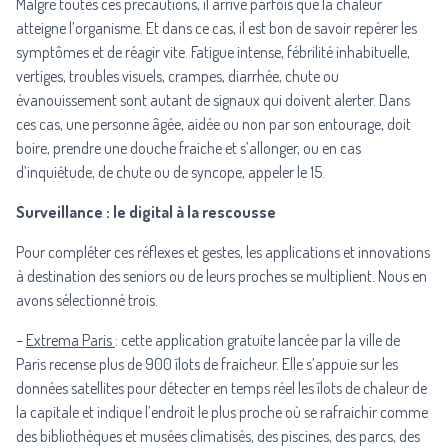
Malgré toutes ces précautions, il arrive parfois que la chaleur
atteigne l’organisme. Et dans ce cas, il est bon de savoir repérer les
symptômes et de réagir vite. Fatigue intense, fébrilité inhabituelle,
vertiges, troubles visuels, crampes, diarrhée, chute ou
évanouissement sont autant de signaux qui doivent alerter. Dans
ces cas, une personne âgée, aidée ou non par son entourage, doit
boire, prendre une douche fraiche et s’allonger, ou en cas
d’inquiétude, de chute ou de syncope, appeler le 15.
Surveillance : le digital à la rescousse
Pour compléter ces réflexes et gestes, les applications et innovations
à destination des seniors ou de leurs proches se multiplient. Nous en
avons sélectionné trois.
–
Extrema Paris
: cette application gratuite lancée par la ville de
Paris recense plus de 900 îlots de fraicheur. Elle s’appuie sur les
données satellites pour détecter en temps réel les îlots de chaleur de
la capitale et indique l’endroit le plus proche où se rafraichir comme
des bibliothèques et musées climatisés, des piscines, des parcs, des