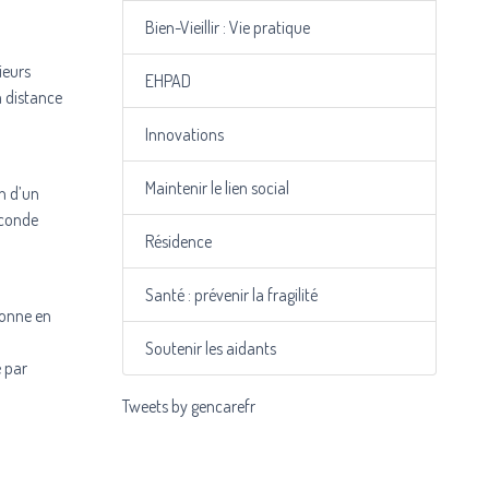
Bien-Vieillir : Vie pratique
ieurs
EHPAD
à distance
Innovations
Maintenir le lien social
n d’un
seconde
Résidence
Santé : prévenir la fragilité
ionne en
Soutenir les aidants
é par
Tweets by gencarefr