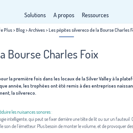
Solutions
A propos
Ressources
fe Plus
>
Blog
>
Archives
>
Les pépites silvereco de la Bourse Charles F
la Bourse Charles Foix
our la première fois dans les locaux de la Silver Valley à la plat
que année, les trophées ont été remis à des entreprises naissan
ent, la silvereco.
duire les nuisances sonores :
 intelligente, qui peut se fixer derrière une tête de lit ou sur un fauteuil.
s le son de l’émetteur. Plus besoin de monter le volume, et de provoquer de