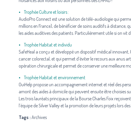
nuisances aux voisins ou aux personnels des EHPAD !
•
Trophée Culture et loisirs :
AudioPro Connect
est une solution de télé-audiologie qui perme
millions en France), de bénéficier de soins auditifs à distance,
les aides auditives des patients. Particulièrement utile si on vit
•
Trophée Habitat et individu
SafeHeal
a conçu et développé un dispositif médical innovant, C
cancer colorectal, et qui permet d’éviter le recours aux anus art
opération chirurgicale et permet de conserver une meilleure mob
•
Trophée Habitat et environnement
OuiHelp
propose un accompagnement internet et réel des personn
amont des aides à domicile qui peuvent ensuite être choisies sur 
Les trois lauréats principaux de la Bourse Charles Foix reçoiv
l’équipe de Silver Valley et la promotion de leurs projets lors des
Tags :
Archives