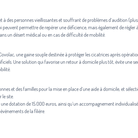
t à des personnes vieillissantes et souffrant de problèmes d’audition (plus
 qui peuvent permettre de repérer une déficience, mais également de régler 
 dans un désert médical ou en cas de difficulté de mobilité.
ovolac, une gaine souple destinée à protéger les cicatrices après opératio
ificiels. Une solution qui favorise un retour à domicile plus tôt, évite une 
ilité.
es et des familles pour la mise en place d’une aide à domicile, et sélect
le site.
ent une dotation de 15.000 euros, ainsi qu’un accompagnement individualis
 événements de la filière.