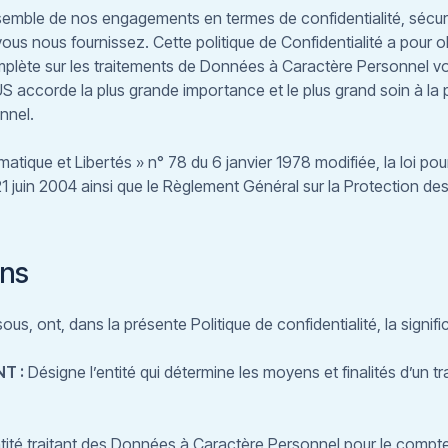
semble de nos engagements en termes de confidentialité, sécuri
us nous fournissez. Cette politique de Confidentialité a pour ob
complète sur les traitements de Données à Caractère Personnel 
US accorde la plus grande importance et le plus grand soin à la p
nnel.
rmatique et Libertés » n° 78 du 6 janvier 1978 modifiée, la loi po
1 juin 2004 ainsi que le Règlement Général sur la Protection d
ons
s, ont, dans la présente Politique de confidentialité, la signific
T :
Désigne l’entité qui détermine les moyens et finalités d’un 
ntité traitant des Données à Caractère Personnel pour le com