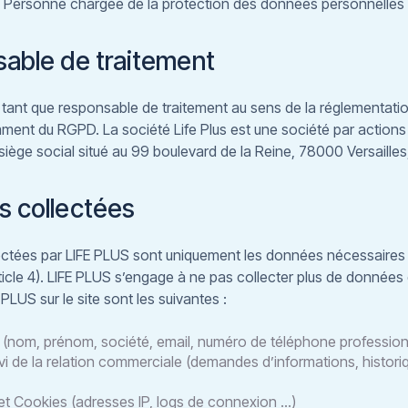
 Personne chargée de la protection des données personnelles a
sable de traitement
en tant que responsable de traitement au sens de la réglementati
nt du RGPD. La société Life Plus est une société par actions s
ège social situé au 99 boulevard de la Reine, 78000 Versaille
s collectées
tées par LIFE PLUS sont uniquement les données nécessaires à l
rticle 4). LIFE PLUS s’engage à ne pas collecter plus de donnée
LUS sur le site sont les suivantes :
n (nom, prénom, société, email, numéro de téléphone profession
vi de la relation commerciale (demandes d’informations, histor
t Cookies (adresses IP, logs de connexion …)