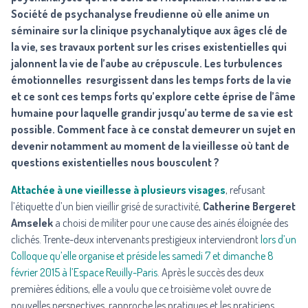
Société de psychanalyse freudienne où elle anime un
séminaire sur la clinique psychanalytique aux âges clé de
la vie, ses travaux portent sur les crises existentielles qui
jalonnent la vie de l’aube au crépuscule. Les turbulences
émotionnelles resurgissent dans les temps forts de la vie
et ce sont ces temps forts qu’explore cette éprise de l’âme
humaine pour laquelle grandir jusqu’au terme de sa vie est
possible. Comment face à ce constat demeurer un sujet en
devenir notamment au moment de la vieillesse où tant de
questions existentielles nous bousculent ?
Attachée à une vieillesse à plusieurs visages
, refusant
l’étiquette d’un bien vieillir grisé de suractivité,
Catherine Bergeret
Amselek
a choisi de militer pour une cause des ainés éloignée des
clichés. Trente-deux intervenants prestigieux interviendront
lors d’un
Colloque qu’elle organise et préside les samedi 7 et dimanche 8
février 2015
à l’Espace Reuilly-Paris
. Après le succès des deux
premières éditions, elle a voulu que ce troisième volet ouvre de
nouvelles perspectives, rapproche les pratiques et les praticiens,