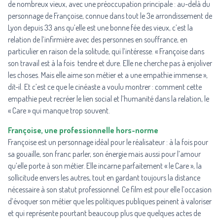
de nombreux vieux, avec une préoccupation principale : au-delà du
personnage de Françoise, connue dans tout le 3e arrondissement de
Lyon depuis 33 ans qu’elle est une bonne fée des vieux, c’est la
relation de l’infirmière avec des personnes en souffrance, en
particulier en raison de la solitude, qui l’intéresse. « Françoise dans
son travail est à la fois tendre et dure. Elle ne cherche pas à enjoliver
les choses. Mais elle aime son métier et a une empathie immense »,
dit-il. Et c’est ce que le cinéaste a voulu montrer : comment cette
empathie peut recréer le lien social et l’humanité dans la relation, le
« Care » qui manque trop souvent.
Françoise, une professionnelle hors-norme
Françoise est un personnage idéal pour le réalisateur : à la fois pour
sa gouaille, son franc parler, son énergie mais aussi pour l’amour
qu’elle porte à son métier. Elle incarne parfaitement « le Care », la
sollicitude envers les autres, tout en gardant toujours la distance
nécessaire à son statut professionnel. Ce film est pour elle l’occasion
d’évoquer son métier que les politiques publiques peinent à valoriser
et qui représente pourtant beaucoup plus que quelques actes de