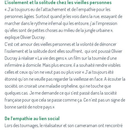
L’isolement et la solitude chez les vieilles personnes
« J’ai toujours eu de l’attachement et de l’empathie pour les
personnes âgées. Surtout quand je les vois dans la rue, essayant de
marcher dans le rythme infernal qui les entoure, j’ai l’impression
qu’elles sont de petites choses au milieu de la jungle urbaine »,
explique Olivier Ducray.
C’est cet amour des vieilles personnes et la volonté de dénoncer
l’isolement et la solitude dont elles souffrent, qui ont poussé Olivier
Ducray à réaliser « La vie des gens », un film sur la tournée d’une
infirmière à domicile. Mais plus encore, il a souhaité rendre visibles
celles et ceux qu’on ne veut pas ou plus voir « J’ai toujours été
étonné qu’on ne veuille pas regarder la vieillesse en face. A écouter la
société, on croirait une maladie orpheline, qui ne touche que
quelques cas. Je me demande ce qui s’est passé dans la société
française pour que cela se passe comme ça. Ce n’est pas un signe de
bonne santé de notre pays ».
De l’empathie au lien social
Lors des tournages, le réalisateur et son cameraman ont rencontré