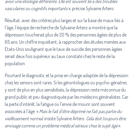
avoir une étiologie différente. Elle est souvent lié à des troubles
vasculaires ou cognitifs importants
», précise Sylvaine Artero.
Résultat, avec des critères plus larges et sur la base de maux liés à
l’âge, l’équipe de recherche de Sylvaine Artero a montré que la
dépression toucherait plus de 20 % des personnes âgées de plus de
65 ans. Un chiffre inquiétant, à rapprocher des études menées aux
Etats-Unis soulignant que le taux de suicide des personnes âgées
serait deux fois supérieur au taux constaté chez le reste de la
population.
Pourtant le diagnostic et la prise en charge adaptée de la dépression
chez les seniors sont rares. Si les gérontologues ou psycho-gériatres
y sont de plus en plus sensibilisés, la dépression reste méconnue du
grand public et peu diagnostiquée par les médecins généralistes. Car
la perte d’intérêt, la fatigue ou l’envie de mourir sont souvent
associées à l’âge. «
Mais le fait d’être déprimé ne fait pas partie du
vieillissement normal
, insiste Sylvaine Artero.
Cela doit toujours être
envisagé comme un problème médical sérieux chez le sujet âgé
».