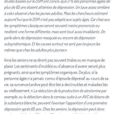
études basées sur le DSM ont conclu que 3 % des personnes âgées de
plus de 65 ans étaient atteintes de dépression. Un taux assez similaire
à celui observé chez les jeunes adultes. Mais les chercheurs estiment
aujourd’hui que le DSM n’est pas adapté aux sujets âgés. Car chez eux
les symptômes classiques seront souvent moins prononcés ou
revêtent une forme différente, mais sont tout aussi invalidants. On
parle alors de dépression masquée ou encore de dépression
subsyndromique. Et les causes surtout ne sont pas toujours les
mêmes que chez les adultes plus jeunes
».
Ainsi les seniors ne se diront pas souvent tristes ou en manque de
plaisir. Les sentiments d’inutilité ou d’absence d’avenir seront plus
prégnants, ainsi que les symptômes organiques. De plus, si la
personne âgée n’a jamais connu d’épisode dépressif au cours de sa
vie, sa survenue tardive peut être liée à des troubles et maladies liés
au vieillissement. «
La réduction de la production de sérotonine par
exemple, ou la détection dans le cerveau suite à un AVC de lésions de
la substance blanche, peuvent favoriser l’apparition d’une première
dépression après 65 ans. Chez les seniors, la dépression peut donc