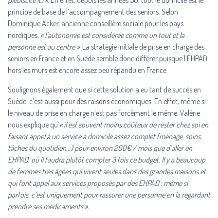
plébiscité ici ».
En effet, depuis les années 50, tout le domicile est le
principe de base de l’accompagnement des seniors. Selon
Dominique Acker, ancienne conseillère sociale pour les pays
nordiques,
« l’autonomie est considérée comme un tout et la
personne est au centre »
. La stratégie initiale de prise en charge des
seniors en France et en Suède semble donc différer puisque l’EHPAD
hors les murs est encore assez peu répandu en France.
Soulignons également que si cette solution a eu tant de succès en
Suède, c’est aussi pour des raisons économiques. En effet, même si
le niveau de prise en charge n’est pas forcément le même, Valérie
nous explique qu’
« il est souvent moins coûteux de rester chez soi en
faisant appel à un service à domicile assez complet (ménage, soins,
tâches du quotidien…) pour environ 200€ / mois que d’aller en
EHPAD, où il faudra plutôt compter 3 fois ce budget. Il y a beaucoup
de femmes très âgées qui vivent seules dans des grandes maisons et
qui font appel aux services proposés par des EHPAD ; même si
parfois, c’est uniquement pour rassurer une personne en la regardant
prendre ses médicaments ».