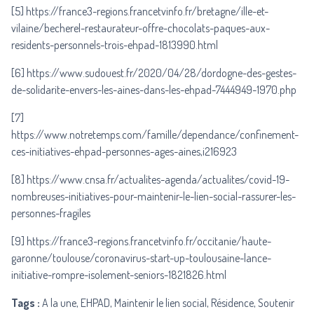
[5]
https://france3-regions.francetvinfo.fr/bretagne/ille-et-
vilaine/becherel-restaurateur-offre-chocolats-paques-aux-
residents-personnels-trois-ehpad-1813990.html
[6]
https://www.sudouest.fr/2020/04/28/dordogne-des-gestes-
de-solidarite-envers-les-aines-dans-les-ehpad-7444949-1970.php
[7]
https://www.notretemps.com/famille/dependance/confinement-
ces-initiatives-ehpad-personnes-ages-aines,i216923
[8]
https://www.cnsa.fr/actualites-agenda/actualites/covid-19-
nombreuses-initiatives-pour-maintenir-le-lien-social-rassurer-les-
personnes-fragiles
[9]
https://france3-regions.francetvinfo.fr/occitanie/haute-
garonne/toulouse/coronavirus-start-up-toulousaine-lance-
initiative-rompre-isolement-seniors-1821826.html
Tags :
A la une, EHPAD, Maintenir le lien social, Résidence, Soutenir