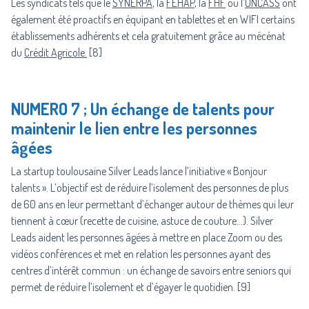
Les syndicats tels que le
SYNERPA
, la
FEHAP
, la
FHF
ou l’
UNCASS
ont
également été proactifs en équipant en tablettes et en WIFI certains
établissements adhérents et cela gratuitement grâce au mécénat
du
Crédit Agricole
.
[8]
NUMERO 7 ; Un échange de talents pour
maintenir le lien entre les personnes
âgées
La startup toulousaine Silver Leads lance l’initiative « Bonjour
talents ». L’objectif est de réduire l’isolement des personnes de plus
de 60 ans en leur permettant d’échanger autour de thèmes qui leur
tiennent à cœur (recette de cuisine, astuce de couture…). Silver
Leads aident les personnes âgées à mettre en place Zoom ou des
vidéos conférences et met en relation les personnes ayant des
centres d’intérêt commun : un échange de savoirs entre seniors qui
permet de réduire l’isolement et d’égayer le quotidien. [9]