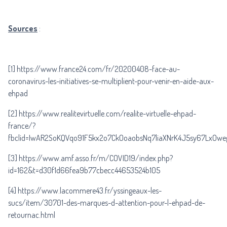
Sources
:
[1]
https://www.france24.com/fr/20200408-face-au-
coronavirus-les-initiatives-se-multiplient-pour-venir-en-aide-aux-
ehpad
[2]
https://www.realitevirtuelle.com/realite-virtuelle-ehpad-
france/?
fbclid=IwAR2SoKQVqo91F5kx2o7CkOoaobsNq7liaXNrK4J5sy67LxOwe
[3]
https://www.amf.asso.fr/m/COVID19/index.php?
id=162&t=d30f1d66fea9b77cbecc44653524b105
[4]
https://www.lacommere43.fr/yssingeaux-les-
sucs/item/30701-des-marques-d-attention-pour-l-ehpad-de-
retournac.html