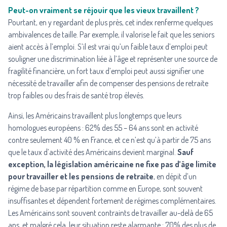
Peut-on vraiment se réjouir que les vieux travaillent ?
Pourtant, en y regardant de plus près, cet index renferme quelques
ambivalences de taille. Par exemple, il valorise le fait que les seniors
aient accès à l’emploi. S’il est vrai qu’un faible taux d’emploi peut
souligner une discrimination liée à l’âge et représenter une source de
fragilité financière, un fort taux d’emploi peut aussi signifier une
nécessité de travailler afin de compenser des pensions de retraite
trop faibles ou des frais de santé trop élevés.
Ainsi, les Américains travaillent plus longtemps que leurs
homologues européens : 62% des 55 – 64 ans sont en activité
contre seulement 40 % en France, et ce n’est qu’à partir de 75 ans
que le taux d’activité des Américains devient marginal.
Sauf
exception, la législation américaine ne fixe pas d’âge limite
pour travailler et les pensions de retraite
, en dépit d’un
régime de base par répartition comme en Europe, sont souvent
insuffisantes et dépendent fortement de régimes complémentaires.
Les Américains sont souvent contraints de travailler au-delà de 65
ans, et malgré cela, leur situation reste alarmante : 70% des plus de