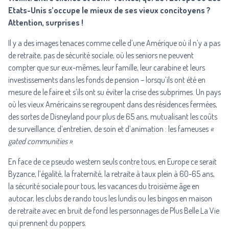
Etats-Unis s’occupe le mieux de ses vieux concitoyens ?
Attention, surprises !
Il y a des images tenaces comme celle d’une Amérique où il n’y a pas
de retraite, pas de sécurité sociale, où les seniors ne peuvent
compter que sur eux-mêmes, leur famille, leur carabine et leurs
investissements dans les fonds de pension – lorsqu’ils ont été en
mesure de le faire et s’ils ont su éviter la crise des subprimes. Un pays
où les vieux Américains se regroupent dans des résidences fermées,
des sortes de Disneyland pour plus de 65 ans, mutualisant les coûts
de surveillance, d’entretien, de soin et d’animation : les fameuses
«
gated communities »
.
En face de ce pseudo western seuls contre tous, en Europe ce serait
Byzance, l’égalité, la fraternité, la retraite à taux plein à 60-65 ans,
la sécurité sociale pour tous, les vacances du troisième âge en
autocar, les clubs de rando tous les lundis ou les bingos en maison
de retraite avec en bruit de fond les personnages de Plus Belle La Vie
qui prennent du poppers.