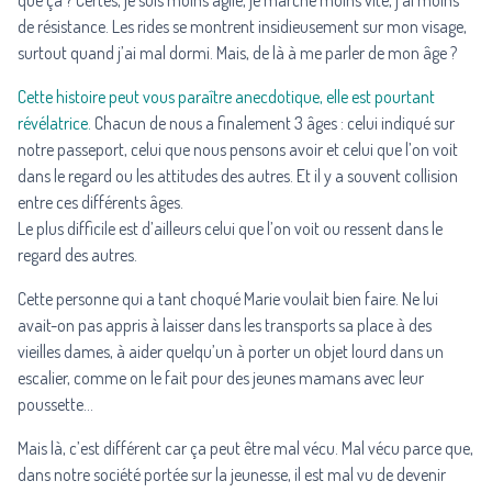
que ça ? Certes, je suis moins agile, je marche moins vite, j’ai moins
de résistance. Les rides se montrent insidieusement sur mon visage,
surtout quand j’ai mal dormi. Mais, de là à me parler de mon âge ?
Cette histoire peut vous paraître anecdotique, elle est pourtant
révélatrice.
Chacun de nous a finalement 3 âges : celui indiqué sur
notre passeport, celui que nous pensons avoir et celui que l’on voit
dans le regard ou les attitudes des autres. Et il y a souvent collision
entre ces différents âges.
Le plus difficile est d’ailleurs celui que l’on voit ou ressent dans le
regard des autres.
Cette personne qui a tant choqué Marie voulait bien faire. Ne lui
avait-on pas appris à laisser dans les transports sa place à des
vieilles dames, à aider quelqu’un à porter un objet lourd dans un
escalier, comme on le fait pour des jeunes mamans avec leur
poussette…
Mais là, c’est différent car ça peut être mal vécu. Mal vécu parce que,
dans notre société portée sur la jeunesse, il est mal vu de devenir