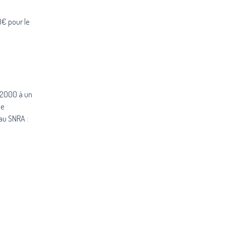
0€ pour le
s 2000 à un
de
 au SNRA :