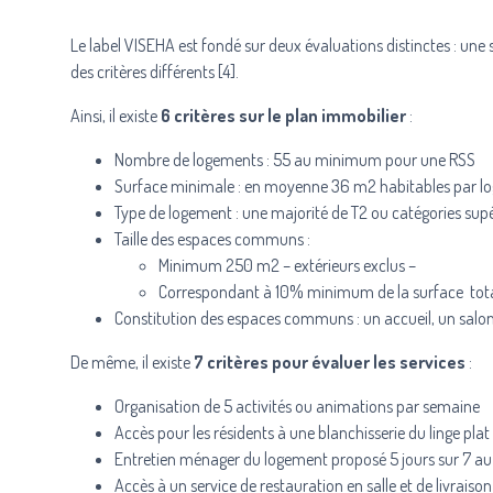
Le label VISEHA est fondé sur deux évaluations distinctes : une 
des critères différents [4].
Ainsi, il existe
6 critères sur le plan immobilier
:
Nombre de logements : 55 au minimum pour une RSS
Surface minimale : en moyenne 36 m2 habitables par l
Type de logement : une majorité de T2 ou catégories sup
Taille des espaces communs :
Minimum 250 m2 – extérieurs exclus –
Correspondant à 10% minimum de la surface tot
Constitution des espaces communs : un accueil, un salon, 
De même, il existe
7 critères pour évaluer les services
:
Organisation de 5 activités ou animations par semaine
Accès pour les résidents à une blanchisserie du linge plat
Entretien ménager du logement proposé 5 jours sur 7 
Accès à un service de restauration en salle et de livraiso