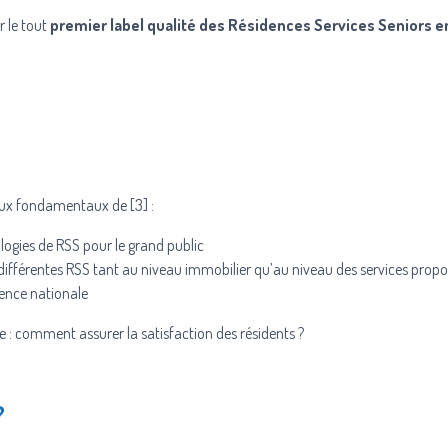
r le tout
premier label qualité des Résidences Services Seniors e
njeux fondamentaux de [3] :
ologies de RSS pour le grand public
 différentes RSS tant au niveau immobilier qu’au niveau des services prop
érence nationale
 : comment assurer la satisfaction des résidents ?
?