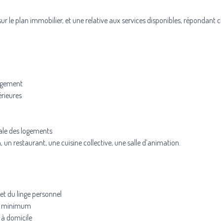
sur le plan immobilier, et une relative aux services disponibles, répondant
ogement
érieures
ale des logements
un restaurant, une cuisine collective, une salle d’animation.
 et du linge personnel
au minimum
n à domicile