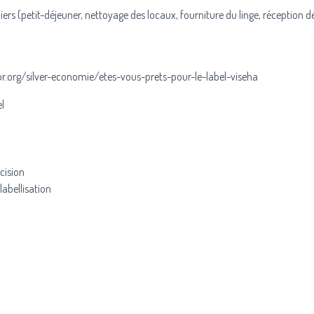
ers (petit-déjeuner, nettoyage des locaux, fourniture du linge, réception de
nor.org/silver-economie/etes-vous-prets-pour-le-label-viseha
el
cision
labellisation