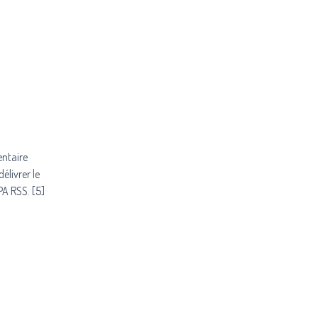
entaire
élivrer le
PA RSS. [5]